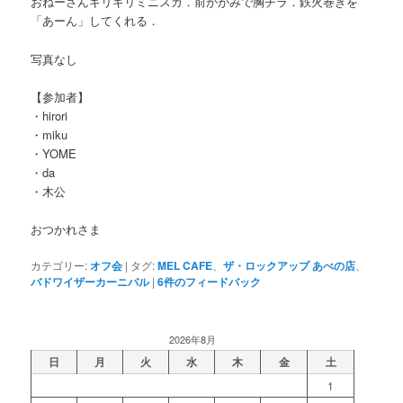
おねーさんギリギリミニスカ．前かがみで胸チラ．鉄火巻きを
「あーん」してくれる．
写真なし
【参加者】
・hirori
・miku
・YOME
・da
・木公
おつかれさま
カテゴリー:
オフ会
|
タグ:
MEL CAFE
、
ザ・ロックアップ あべの店
、
バドワイザーカーニバル
|
6
件のフィードバック
2026年8月
日
月
火
水
木
金
土
1