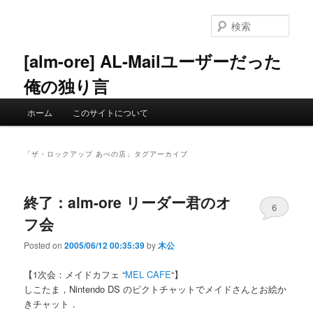
メ
サ
イ
ブ
検
ン
コ
索
コ
ン
[alm-ore] AL-Mailユーザーだった
ン
テ
俺の独り言
テ
ン
ン
ツ
メ
ツ
へ
ホーム
このサイトについて
イ
へ
移
ン
移
動
メ
動
「
ザ・ロックアップ あべの店
」タグアーカイブ
ニ
ュ
ー
終了：alm-ore リーダー君のオ
6
フ会
Posted on
2005/06/12 00:35:39
by
木公
【1次会：メイドカフェ “
MEL CAFE
“】
しこたま，Nintendo DS のピクトチャットでメイドさんとお絵か
きチャット．