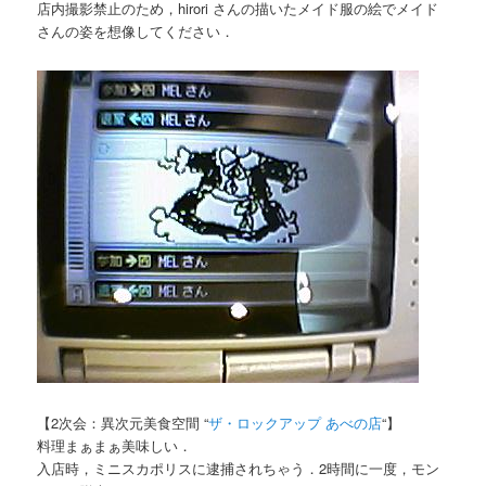
店内撮影禁止のため，hirori さんの描いたメイド服の絵でメイド
さんの姿を想像してください．
【2次会：異次元美食空間 “
ザ・ロックアップ あべの店
“】
料理まぁまぁ美味しい．
入店時，ミニスカポリスに逮捕されちゃう．2時間に一度，モン