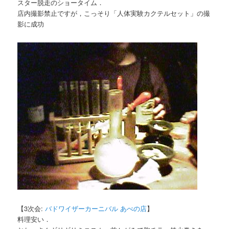
スター脱走のショータイム．
店内撮影禁止ですが，こっそり「人体実験カクテルセット」の撮
影に成功
【3次会:
バドワイザーカーニバル あべの店
】
料理安い．