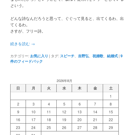
という。
どんな詩なんだろうと思って、ぐぐって見ると、出てくるわ、出
てくるわ。
さすが、フリー詩。
続きを読む
→
カテゴリー:
お気に入り
|
タグ:
スピーチ
、
吉野弘
、
祝婚歌
、
結婚式
|
9
件のフィードバック
2026年8月
日
月
火
水
木
金
土
1
2
3
4
5
6
7
8
9
10
11
12
13
14
15
16
17
18
19
20
21
22
23
24
25
26
27
28
29