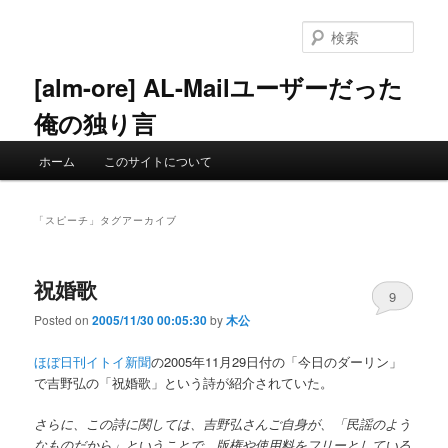
メ
サ
イ
ブ
検
ン
コ
索
コ
ン
[alm-ore] AL-Mailユーザーだった
ン
テ
俺の独り言
テ
ン
ン
ツ
メ
ツ
へ
ホーム
このサイトについて
イ
へ
移
ン
移
動
メ
動
「
スピーチ
」タグアーカイブ
ニ
ュ
ー
祝婚歌
9
Posted on
2005/11/30 00:05:30
by
木公
ほぼ日刊イトイ新聞
の2005年11月29日付の「今日のダーリン」
で吉野弘の「祝婚歌」という詩が紹介されていた。
さらに、この詩に関しては、吉野弘さんご自身が、「民謡のよう
なものだから」ということで、版権や使用料をフリーとしている