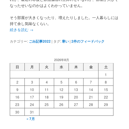
なったせいなのかはよくわかっていません。
そう部屋が大きくなったり、増えたりしました。一人暮らしには
持て余し気味なくらい。
続きを読む
→
カテゴリー:
ごみ記事2022
|
タグ:
寒い
|
2
件のフィードバック
2026年8月
日
月
火
水
木
金
土
1
2
3
4
5
6
7
8
9
10
11
12
13
14
15
16
17
18
19
20
21
22
23
24
25
26
27
28
29
30
31
« 7月