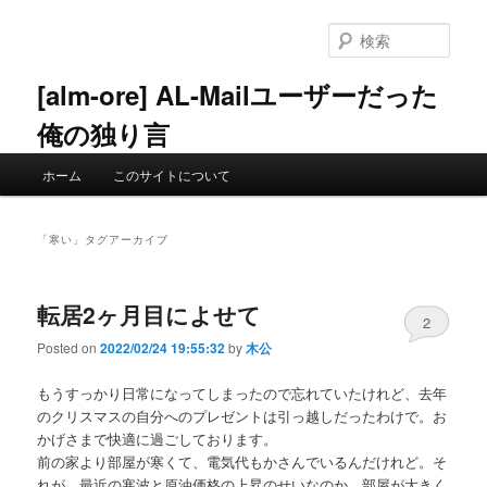
メ
サ
イ
ブ
検
ン
コ
索
コ
ン
[alm-ore] AL-Mailユーザーだった
ン
テ
俺の独り言
テ
ン
ン
ツ
メ
ツ
へ
ホーム
このサイトについて
イ
へ
移
ン
移
動
メ
動
「
寒い
」タグアーカイブ
ニ
ュ
ー
転居2ヶ月目によせて
2
Posted on
2022/02/24 19:55:32
by
木公
もうすっかり日常になってしまったので忘れていたけれど、去年
のクリスマスの自分へのプレゼントは引っ越しだったわけで。お
かげさまで快適に過ごしております。
前の家より部屋が寒くて、電気代もかさんでいるんだけれど。そ
れが、最近の寒波と原油価格の上昇のせいなのか、部屋が大きく