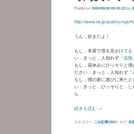
Posted on
2004/08/30 00:50:22
by
http://www.ne.jp/asahi/ymgs/
うん，好きだよ！
もし，本屋で僕を見かけても
い．きっと，人知れず「
高慢
もし，昼休みにひっそりと僕
ださい．きっと，人知れず「
もし，僕の家に遊びに来たと
い．きっと，ひっそりと，し
ら．
続きを読む
→
カテゴリー:
ごみ記事2004
|
タグ:
本