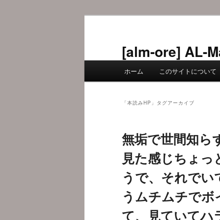
メ
サ
イ
ブ
ン
コ
[alm-ore] 
コ
ン
メ
ン
テ
ホーム
このサイトについて
イ
テ
ン
ン
ン
ツ
メ
ツ
へ
「
本読みHP
」タグアーカイブ
ニ
へ
移
ュ
移
動
無垢で世間知ら
ー
動
見た感じちょっ
うで、それでい
うムチムチでボ
て、見ていてハ