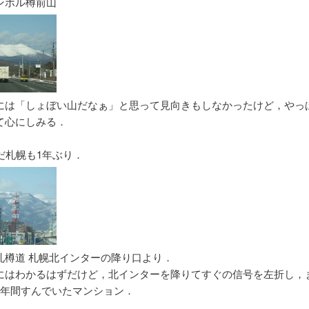
ンボル樽前山
には「しょぼい山だなぁ」と思って見向きもしなかったけど，やっ
て心にしみる．
だ札幌も1年ぶり．
札樽道 札幌北インターの降り口より．
にはわかるはずだけど，北インターを降りてすぐの信号を左折し，
2年間すんでいたマンション．