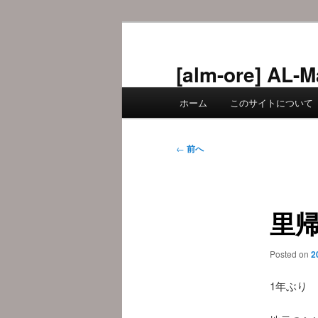
メ
イ
ン
[alm-ore] 
コ
メ
ン
ホーム
このサイトについて
イ
テ
ン
ン
メ
投
ツ
←
前へ
ニ
稿
へ
ュ
ナ
移
ー
ビ
動
里
ゲ
ー
シ
Posted on
2
ョ
ン
1年ぶり