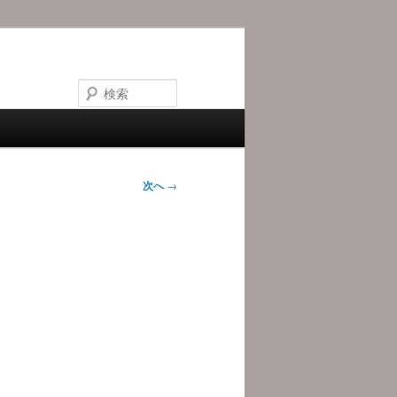
検
索
次へ
→