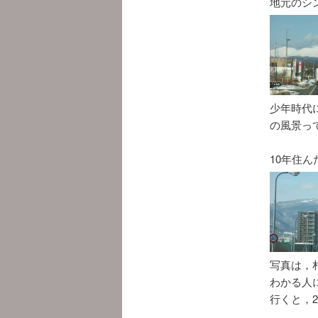
地元のシ
少年時代
の風景っ
10年住ん
写真は，
わかる人
行くと，