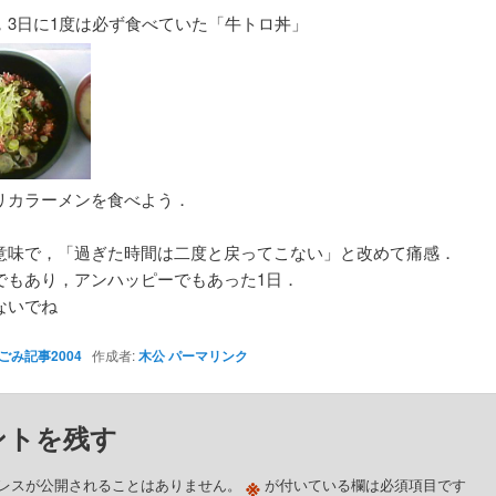
，3日に1度は必ず食べていた「牛トロ丼」
リカラーメンを食べよう．
意味で，「過ぎた時間は二度と戻ってこない」と改めて痛感．
でもあり，アンハッピーでもあった1日．
ないでね
ごみ記事2004
作成者:
木公
パーマリンク
ントを残す
※
レスが公開されることはありません。
が付いている欄は必須項目です