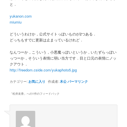
と．
yukanon.com
miumiu
どういうわけか，公式サイトっぽいものが2つある．
どっちもすでに更新は止まっているけれど．
なんつーか，こういう，小悪魔っぽいというか，いたずらっぽい
っつーか，そういう表情に弱い当方です．目と口元の表情にノッ
クアウト．
http://freedom.cside.com/yukaphoto5.jpg
カテゴリー:
お気に入り
作成者:
木公
パーマリンク
「
松井友香
」への1件のフィードバック