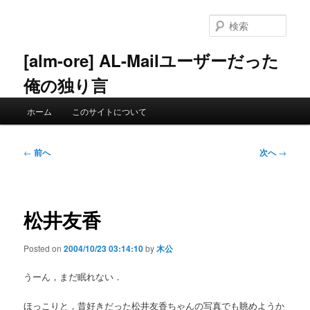
メ
イ
検
ン
索
コ
[alm-ore] AL-Mailユーザーだった
ン
俺の独り言
テ
ン
メ
ツ
ホーム
このサイトについて
イ
へ
ン
移
メ
投
動
←
前へ
次へ
→
ニ
稿
ュ
ナ
ー
ビ
ゲ
松井友香
ー
シ
Posted on
2004/10/23 03:14:10
by
木公
ョ
ン
うーん，まだ眠れない．
ほっこりと，昔好きだった松井友香ちゃんの写真でも眺めようか