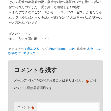
そして約束の舞踏会の夜，彼女は4輪の真紅のバラを胸に，彼の
前に現れたのでした．愛が実った素晴らしい瞬間．
そんなすてきなエピソードから，「フォアローゼス」と名付けら
れ，ラベルにはふたりを結んだ真紅のバラのコサージュが描かれ
たと言われています．
ダメだ・・・．
俺，こういう話に弱い・・・．
カテゴリー:
お気に入り
タグ:
Four Roses
、
由来
作成者:
木公
この
投稿のパーマリンク
コメントを残す
※
メールアドレスが公開されることはありません。
が付
いている欄は必須項目です
※
コメント