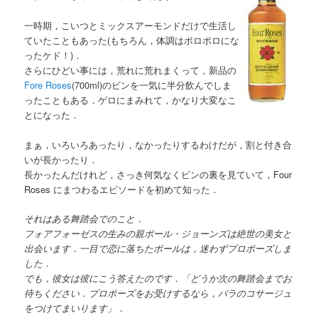
一時期，こいつとミックスアーモンドだけで生活し
ていたこともあった(もちろん，体調はボロボロにな
ったケド！)．
さらにひどい事には，荒れに荒れまくって，新品の
Fore Roses
(700ml)のビンを一気に半分飲んでしま
ったこともある．ゲロにまみれて，かなり大変なこ
とになった．
まぁ，いろいろあったり，なかったりするわけだが，割と付き合
いが長かったり．
長かったんだけれど，さっき何気なくビンの裏を見ていて，Four
Roses にまつわるエピソードを初めて知った．
それはある舞踏会でのこと．
フォアフォーゼスの生みの親ポール・ジョーンズは絶世の美女と
出会います．一目で恋に落ちたポールは，迷わずプロポーズしま
した．
でも，彼女は彼にこう答えたのです．「どうか次の舞踏会までお
待ちください．プロポーズをお受けするなら，バラのコサージュ
をつけてまいります」．