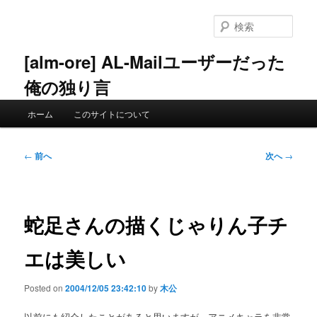
メ
イ
検
ン
索
コ
[alm-ore] AL-Mailユーザーだった
ン
俺の独り言
テ
ン
メ
ツ
ホーム
このサイトについて
イ
へ
ン
移
メ
投
動
←
前へ
次へ
→
ニ
稿
ュ
ナ
ー
ビ
ゲ
蛇足さんの描くじゃりん子チ
ー
シ
エは美しい
ョ
ン
Posted on
2004/12/05 23:42:10
by
木公
以前にも紹介したことがあると思いますが，アニメキャラを非常