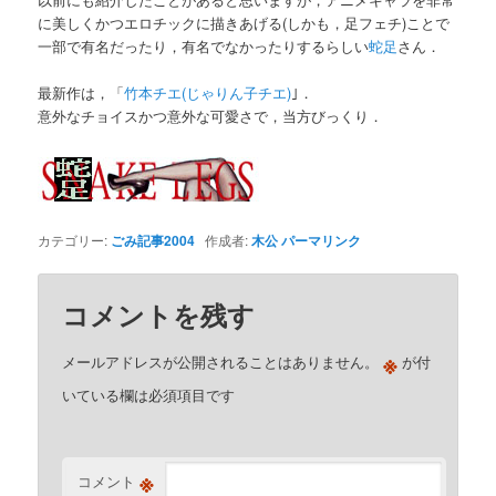
に美しくかつエロチックに描きあげる(しかも，足フェチ)ことで
一部で有名だったり，有名でなかったりするらしい
蛇足
さん．
最新作は，「
竹本チエ(じゃりん子チエ)
｣．
意外なチョイスかつ意外な可愛さで，当方びっくり．
カテゴリー:
ごみ記事2004
作成者:
木公
パーマリンク
コメントを残す
※
メールアドレスが公開されることはありません。
が付
いている欄は必須項目です
※
コメント