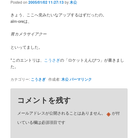
Posted on
2005/01/02 11:27:13
by
木公
きょう、ここへ党みたいなアップするはずだったの。
alm-oreは、
胃カメラサイアクー
といってました。
*このエントリは、
こうさぎ
の「ロケットえんぴつ」が書きまし
た。
カテゴリー:
こうさぎ
作成者:
木公
パーマリンク
コメントを残す
※
メールアドレスが公開されることはありません。
が付
いている欄は必須項目です