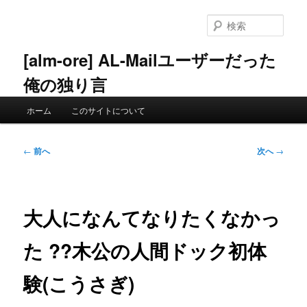
メ
イ
検
ン
索
コ
[alm-ore] AL-Mailユーザーだった
ン
俺の独り言
テ
ン
メ
ツ
ホーム
このサイトについて
イ
へ
ン
移
メ
投
動
←
前へ
次へ
→
ニ
稿
ュ
ナ
ー
ビ
ゲ
大人になんてなりたくなかっ
ー
シ
た ??木公の人間ドック初体
ョ
ン
験(こうさぎ)