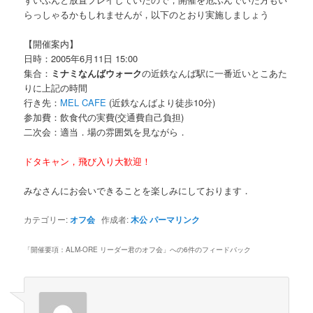
らっしゃるかもしれませんが，以下のとおり実施しましょう
【開催案内】
日時：2005年6月11日 15:00
集合：
ミナミなんばウォーク
の近鉄なんば駅に一番近いとこあた
りに上記の時間
行き先：
MEL CAFE
(近鉄なんばより徒歩10分)
参加費：飲食代の実費(交通費自己負担)
二次会：適当．場の雰囲気を見ながら．
ドタキャン，飛び入り大歓迎！
みなさんにお会いできることを楽しみにしております．
カテゴリー:
オフ会
作成者:
木公
パーマリンク
「
開催要項：ALM-ORE リーダー君のオフ会
」への6件のフィードバック