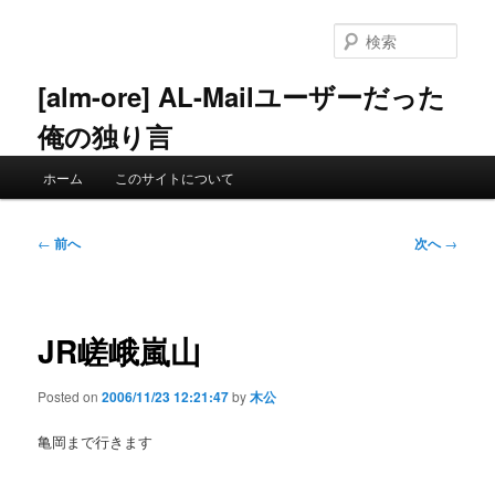
メ
イ
検
ン
索
コ
[alm-ore] AL-Mailユーザーだった
ン
俺の独り言
テ
ン
メ
ツ
ホーム
このサイトについて
イ
へ
ン
移
メ
投
動
←
前へ
次へ
→
ニ
稿
ュ
ナ
ー
ビ
ゲ
JR嵯峨嵐山
ー
シ
Posted on
2006/11/23 12:21:47
by
木公
ョ
ン
亀岡まで行きます