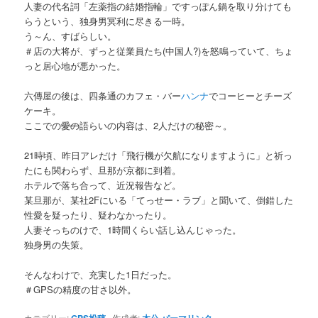
人妻の代名詞「左薬指の結婚指輪」ですっぽん鍋を取り分けても
らうという、独身男冥利に尽きる一時。
う～ん、すばらしい。
＃店の大将が、ずっと従業員たち(中国人?)を怒鳴っていて、ちょ
っと居心地が悪かった。
六傳屋の後は、四条通のカフェ・バー
ハンナ
でコーヒーとチーズ
ケーキ。
ここでの
愛の
語らいの内容は、2人だけの秘密～。
21時頃、昨日アレだけ「飛行機が欠航になりますように」と祈っ
たにも関わらず、旦那が京都に到着。
ホテルで落ち合って、近況報告など。
某旦那が、某社2Fにいる「てっせー・ラブ」と聞いて、倒錯した
性愛を疑ったり、疑わなかったり。
人妻そっちのけで、1時間くらい話し込んじゃった。
独身男の失策。
そんなわけで、充実した1日だった。
＃GPSの精度の甘さ以外。
カテゴリー:
作成者: