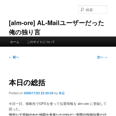
メ
イ
検
ン
索
コ
[alm-ore] AL-Mailユーザーだった
ン
俺の独り言
テ
ン
メ
ツ
ホーム
このサイトについて
イ
へ
ン
移
メ
投
動
←
前へ
次へ
→
ニ
稿
ュ
ナ
ー
ビ
ゲ
本日の総括
ー
シ
Posted on
2006/11/23 22:35:20
by
木公
ョ
ン
今日一日、移動先でGPSを使って位置情報を alm-ore に登録して
回った。
帰宅して登録された地図を見直したけれど、実際の投稿位置とぴ