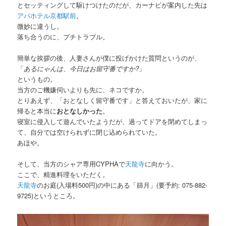
とセッティングして駆けつけたのだが、カーナビが案内した先は
アパホテル京都駅前
。
微妙に違うし。
落ち合うのに、プチトラブル。
簡単な挨拶の後、人妻さんが僕に投げかけた質問というのが、
「
あるにゃんは、今日はお留守番ですか?
」
というもの。
当方のご機嫌伺いよりも先に、ネコですか。
とりあえず、「おとなしく留守番です」と答えておいたが、家に
帰ると本当に
おとなしかった
。
寝室に侵入して遊んでいたようだが、過ってドアを閉めてしまっ
て、自分では空けられずに閉じ込められていた。
あほや。
そして、当方のシャア専用CYPHAで
天龍寺
に向かう。
ここで、精進料理をいただく。
天龍寺
のお庭(入場料500円)の中にある「篩月」(要予約: 075-882-
9725)というところ。