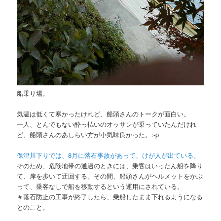
船乗り場。
気温は低くて寒かったけれど、船頭さんのトークが面白い。
一人、とんでもない酔っ払いのオッサンが乗っていたんだけれ
ど、船頭さんのあしらい方が小気味良かった。:-p
保津川下りでは、8月に落石事故があって、けが人が出ている。
そのため、危険地帯の通過のときには、乗客はいったん船を降り
て、岸を歩いて迂回する。その間、船頭さんがヘルメットをかぶ
って、乗客なしで船を移動するという運用にされている。
＃落石防止の工事が終了したら、乗船したまま下れるようになる
とのこと。