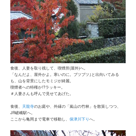
食後、人妻を取り残して、喫煙所(屋外)へ。
「なんだよ、屋外かよ。寒いのに。ブツブツ｣と出向いてみる
も、山を背景にしたモミジが綺麗。
喫煙者への特権か!?ラッキー。
＃人妻さんも呼んで見せてあげた。
食後、
天龍寺
のお庭や、外縁の「嵐山の竹林」を散策しつつ、
JR嵯峨駅へ。
ここから亀岡まで電車で移動し、
保津川下り
へ。