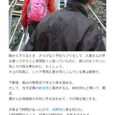
船から下りるとき、さりげなく手伝うフリをして、人妻さんの手
を握ってやろうと虎視眈々と狙っていたのに、係りのオジサンに
先にその役を奪われた。ちくしょう。
＃上の写真に、シャア専用人妻が写りこんでいる事は秘密だ。
下船後、嵐山の喫茶店で冷えた体を温める。
そして、当方定番の
鈴虫寺
に案内するも、90分待ちと聞いて、断
念。
麓からお地蔵様の方向に手を合わせて、その場を後にする。
夕食まで時間があったので、
金閣寺
に車を向けた。
17時閉門のところ、到着が16時30分。大急ぎでまわる。