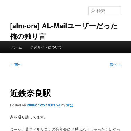
メ
イ
検
ン
索
コ
[alm-ore] AL-Mailユーザーだった
ン
俺の独り言
テ
ン
メ
ツ
ホーム
このサイトについて
イ
へ
ン
移
メ
投
動
←
前へ
次へ
→
ニ
稿
ュ
ナ
ー
ビ
ゲ
近鉄奈良駅
ー
シ
Posted on
2006/11/25 19:03:24
by
木公
ョ
ン
家を通り越してます。
つーか、某ネイルサロンの忘年会にお呼ばれしちゃった！いやっ