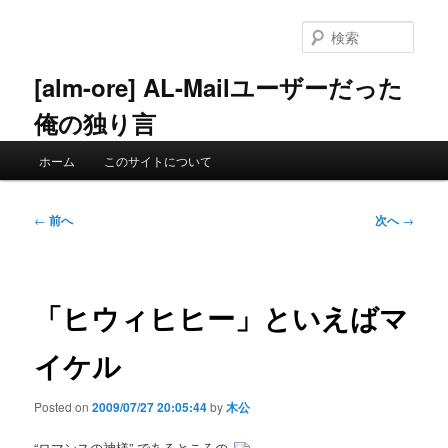
メ
イ
検
ン
索
コ
[alm-ore] AL-Mailユーザーだった
ン
俺の独り言
テ
ン
メ
ツ
ホーム
このサイトについて
イ
へ
ン
移
メ
投
動
←
前へ
次へ
→
ニ
稿
ュ
ナ
ー
ビ
ゲ
「ヒウィヒヒー」といえばマ
ー
シ
イケル
ョ
ン
Posted on
2009/07/27 20:05:44
by
木公
“ロマンスの神様” であるところの