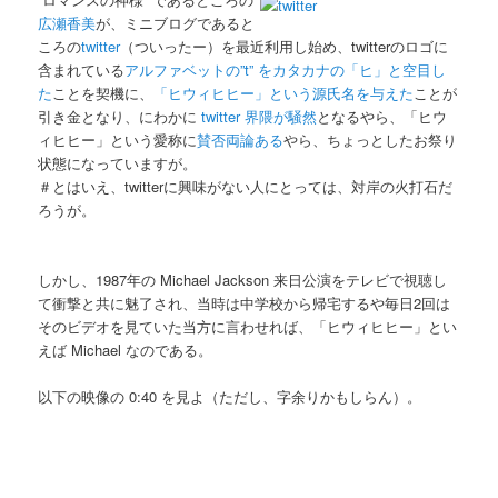
広瀬香美
が、ミニブログであると
ころの
twitter
（ついったー）を最近利用し始め、twitterのロゴに
含まれている
アルファベットの”t” をカタカナの「ヒ」と空目し
た
ことを契機に、
「ヒウィヒヒー」という源氏名を与えた
ことが
引き金となり、にわかに
twitter 界隈が騒然
となるやら、「ヒウ
ィヒヒー」という愛称に
賛否両論ある
やら、ちょっとしたお祭り
状態になっていますが。
＃とはいえ、twitterに興味がない人にとっては、対岸の火打石だ
ろうが。
しかし、1987年の Michael Jackson 来日公演をテレビで視聴し
て衝撃と共に魅了され、当時は中学校から帰宅するや毎日2回は
そのビデオを見ていた当方に言わせれば、「ヒウィヒヒー」とい
えば Michael なのである。
以下の映像の 0:40 を見よ（ただし、字余りかもしらん）。