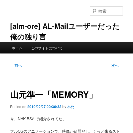
メ
イ
検
ン
索
コ
[alm-ore] AL-Mailユーザーだった
ン
俺の独り言
テ
ン
メ
ツ
ホーム
このサイトについて
イ
へ
ン
移
メ
投
動
←
前へ
次へ
→
ニ
稿
ュ
ナ
ー
ビ
ゲ
山元準一「MEMORY」
ー
シ
Posted on
2010/02/27 00:36:38
by
木公
ョ
ン
今、NHK-BS2 で紹介されてた。
フルCGのアニメーションで、映像が綺麗だし、ぐっと来るスト