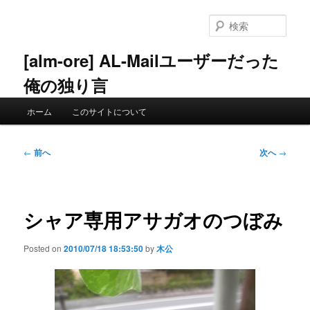
メ
イ
検
ン
索
コ
[alm-ore] AL-Mailユーザーだった
ン
俺の独り言
テ
ン
メ
ツ
ホーム
このサイトについて
イ
へ
ン
移
メ
投
動
←
前へ
次へ
→
ニ
稿
ュ
ナ
ー
ビ
ゲ
シャア専用アサガオのつぼみ
ー
シ
Posted on
2010/07/18 18:53:50
by
木公
ョ
ン