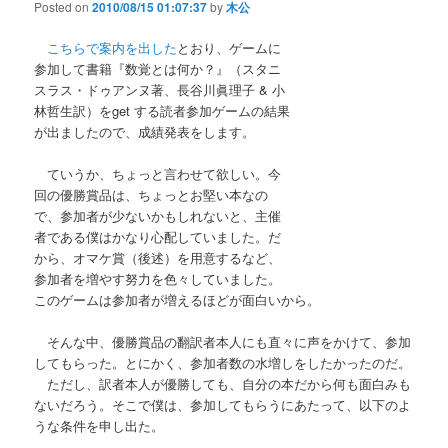
Posted on
2010/08/15 01:07:37
by
木公
こちらで案内を出した
とおり、ゲームに
参加して書籍『数覚とは何か？』（スタニ
スラス・ドゥアンヌ著、長谷川眞理子 & 小
林哲生訳）をget する読者参加ゲームの結果
が出ましたので、成績発表をします。
ていうか、ちょっと言わせて欲しい。今
回の優勝賞品は、ちょっとお堅い本なの
で、参加者が少ないかもしれないと、主催
者である僕はかなり心配していました。だ
から、オマケ賞（後述）を用意するなど、
参加者を増やす努力を色々していました。
このゲームは参加者が増えるほどが面白いから。
そんな中、優勝賞品の翻訳者本人にも直々に声をかけて、参加
してもらった。とにかく、参加者数の水増しをしたかったのだ。
ただし、訳者本人が優勝しても、自分の本だから何も面白みも
ないだろう。そこで僕は、参加してもらうにあたって、以下のよ
うな条件を申し出た。