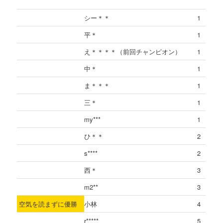
シー＊＊
1
平＊
1
え＊＊＊＊（前回チャンピオン）
1
中＊
1
ま＊＊＊
1
三＊
1
my***
1
ひ＊＊
2
s****
2
西＊
3
m2**
3
空気を読まずに優勝
小林
4
r*****
5