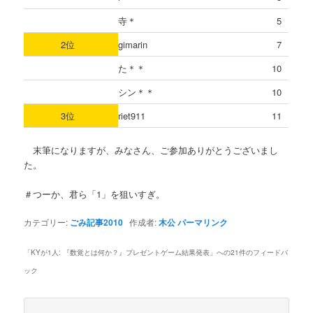
寺＊
5
2位
gimarin
7
た＊＊
10
シン＊＊
10
3位
riet911
11
末筆になりますが、みなさん、ご参加ありがとうございまし
た。
＃つーか、君ら「1」を狙いすぎ。
カテゴリー:
ごみ記事2010
作成者:
木公
パーマリンク
「
KYが1人: 『数覚とは何か？』プレゼントゲーム結果発表
」への21件のフィードバ
ック