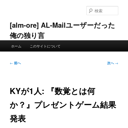
メ
イ
検
ン
索
コ
[alm-ore] AL-Mailユーザーだった
ン
俺の独り言
テ
ン
メ
ツ
ホーム
このサイトについて
イ
へ
ン
移
メ
投
動
←
前へ
次へ
→
ニ
稿
ュ
ナ
ー
ビ
ゲ
KYが1人: 『数覚とは何
ー
シ
か？』プレゼントゲーム結果
ョ
ン
発表