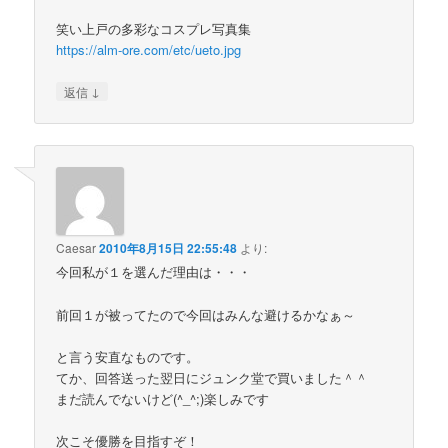
笑い上戸の多彩なコスプレ写真集
https://alm-ore.com/etc/ueto.jpg
↓
返信
Caesar
2010年8月15日 22:55:48
より:
今回私が１を選んだ理由は・・・
前回１が被ってたので今回はみんな避けるかなぁ～
と言う安直なものです。
てか、回答送った翌日にジュンク堂で買いました＾＾
まだ読んでないけど(^_^;)楽しみです
次こそ優勝を目指すぞ！