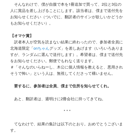
そんなわけで、僕が自腹で本を1冊追加で買って、2位と3位の
人に賞品を差し上げることにします。該当者は、僕まで送付先を
お知らせください（ついでに、翻訳者のサインが欲しいかどうか
もお知らせください）。
【オマケ賞】
訳者本人が空気を読まない結果に終わったので、参加者全員に
北海道限定「
onちゃん
グッズ」を差しあげます（いろいろありま
すが、ランダムに選んで送付します）。希望者は、僕まで送付先
をお知らせください。郵便でもれなく送ります。
＃「そんなのいらねーし、木公に個人情報を教えると、悪用され
そうで怖い」という人は、無視してくださって構いません。
要するに、参加者は全員、僕まで住所を知らせてくれ。
あと、翻訳者は、週明けに2冊会社に持ってきてね。
* * *
てなわけで、結果の集計は以下のとおり。おめでとうございま
す。