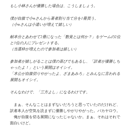
もし小林さんが優勝した場合は、こうしましょう。
僕が自腹で小※さんから著者割り当て分を1冊買う。
（小※さんは小遣いが増えて嬉しい）
献本分とあわせて2冊になった「数覚とは何か？」をゲームの2位
と3位の人にプレゼントする。
（当選枠が増えたので参加者は嬉しい）
参加者が嬉しがることは僕の喜びでもあるし、「訳者が優勝しち
ゃったよ！」という展開はオイシイ。
「木公が自腹切りやがったよ、ざまあみろ」とみんなに言われる
展開もオイシイ。
そんなわけで、「三方よし」になるわけです。
まぁ、そんなことはまずないだろうと思っていたのだけれど、
訳者本人が空気を読まずに優勝しやがりやがった。バカヤロウ。
俺が自腹を切る展開になったじゃないか。まぁ、それはそれで
面白いけど。