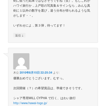
剣に狙った結果ではなさそうですね（笑）。もしこれが
ハワイ旅行か，上戸彩の写真集＆サインなら，みんな真
剣に１以外の数字を選び，違う分布が得られるような気
がします・・。
いずれせによ，第３弾，待ってます！
↓
返信
木公
2010年8月15日 22:25:34
より:
優勝おめでとうございます。むすっ。
次回開催（？）の希望賞品は、準備できそうです。
シャア専用WiLL CYPHA で行く、はわい旅行
http://www.hawai-togo.jp/