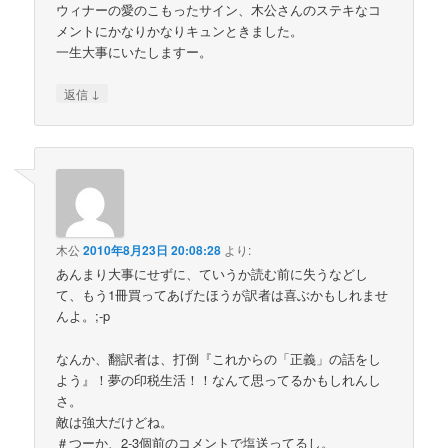
ウィナーの愛のこもったサイン、木公さんのステキなコ
メントにかなりかなりキュンときました。
一生大事にいたしますー。
↓
返信
木公
2010年8月23日 20:08:28
より:
あんまり大事にせずに、ていうか読む前に失うなどし
て、もう1冊買ってあげたほうが訳者は喜ぶかもしれませ
んよ。;-p
なんか、翻訳者は、打倒『これからの「正義」の話をし
よう』！夢の印税生活！！なんて思ってるかもしれんし
さ。
敵は強大だけどね。
＃つーか、2-3個前のコメントで塩送ってるし。