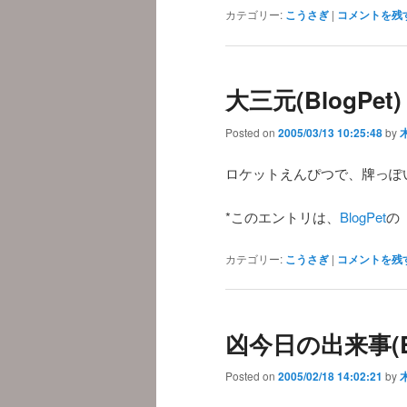
カテゴリー:
こうさぎ
|
コメントを残
大三元(BlogPet)
Posted on
2005/03/13 10:25:48
by
ロケットえんぴつで、牌っぽい
*このエントリは、
BlogPet
の
カテゴリー:
こうさぎ
|
コメントを残
凶今日の出来事(Bl
Posted on
2005/02/18 14:02:21
by