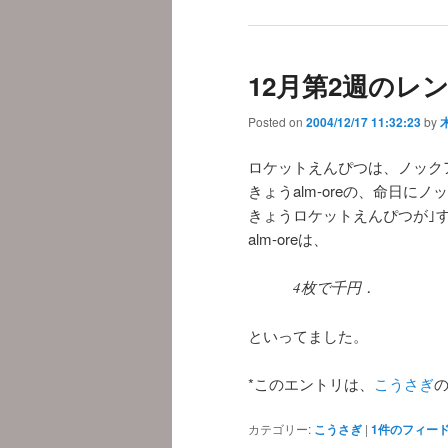
12月第2週のレン
Posted on
2004/12/17 11:32:23
by
ロケットえんぴつは、ノック
きょうalm-oreの、命日にノ
きょうロケットえんぴつが｣
alm-oreは、
4枚で千円．
といってました。
*このエントリは、
こうさぎ
カテゴリー:
こうさぎ
|
1
件のフィー