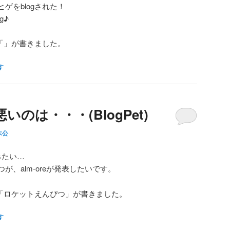
ゲをblogされた！
g♪
「」が書きました。
す
のは・・・(BlogPet)
木公
みたい…
、alm-oreが発表したいです。
「ロケットえんぴつ」が書きました。
す