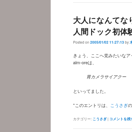
大人になんてなり
人間ドック初体験
Posted on
2005/01/02 11:27:13
by
きょう、ここへ党みたいなア
alm-oreは、
胃カメラサイアクー
といってました。
*このエントリは、
こうさぎ
カテゴリー:
こうさぎ
|
コメントを残