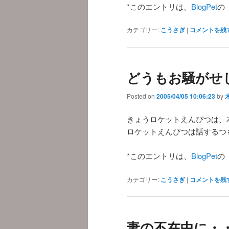
*このエントリは、
BlogPet
の
カテゴリー:
こうさぎ
|
コメントを残
どうもお騒がせしま
Posted on
2005/04/05 10:06:23
by
きょうロケットえんぴつは、
ロケットえんぴつは話するつ
*このエントリは、
BlogPet
の
カテゴリー:
こうさぎ
|
コメントを残
妻の不在中に・・・(