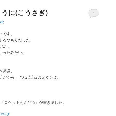
うに(こうさぎ)
1
木公
いです。
するつもりだった。
された。
かったみたい。
を発見。
士だから、これ以上は言えないよ。
の「ロケットえんぴつ」が書きました。
ドバック