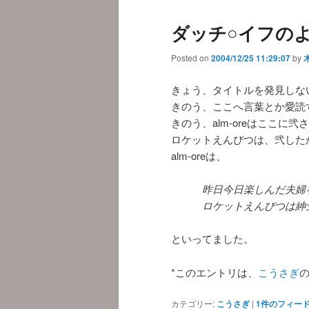
ダッチ○イフのよ
Posted on
2004/12/25 11:29:07
by
きょう、タイトルを発見しな
きのう、ここへ言葉とか愛読
きのう、alm-oreはここに弐
ロケットえんぴつは、弐した
alm-oreは、
昨日今日楽しんだ夫婦
ロケットえんぴつは紳
といってました。
*このエントリは、
こうさぎ
カテゴリー:
こうさぎ
|
1
件のフィー