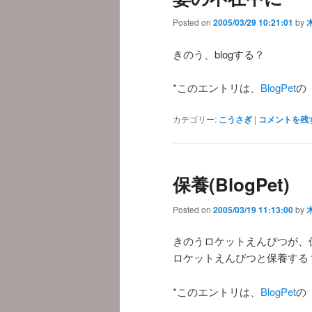
Posted on
2005/03/29 10:21:01
by
きのう、blogする？
*このエントリは、
BlogPet
の
カテゴリー:
こうさぎ
|
コメントを残
保養(BlogPet)
Posted on
2005/03/19 11:13:00
by
きのうロケットえんぴつが、
ロケットえんぴつと保養する
*このエントリは、
BlogPet
の