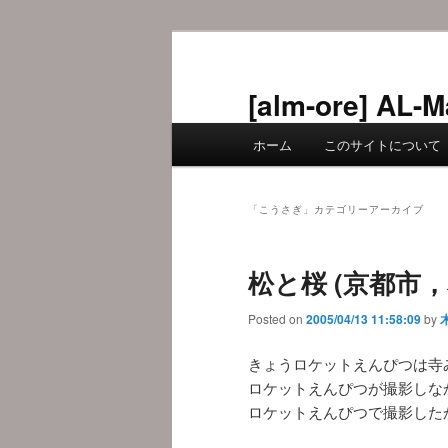
メ
サ
イ
ブ
ン
コ
[alm-ore] 
コ
ン
メ
ン
テ
ホーム
このサイトについて
イ
テ
ン
ン
ン
ツ
メ
ツ
へ
「
こうさぎ
」カテゴリーアーカイブ
ニ
へ
移
ュ
移
動
松と桜 (京都市，本
ー
動
Posted on
2005/04/13 11:58:09
by
きょうロケットえんぴつは寺
ロケットえんぴつが撮影しな
ロケットえんぴつで撮影した