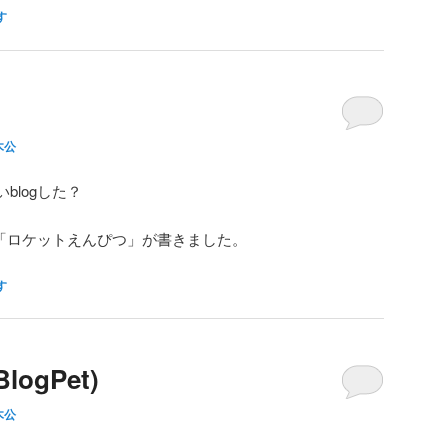
す
木公
blogした？
「ロケットえんぴつ」が書きました。
す
ogPet)
木公