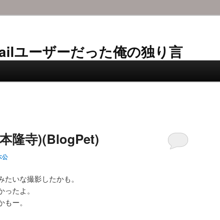
AL-Mailユーザーだった俺の独り言
隆寺)(BlogPet)
木公
みたいな撮影したかも。
かったよ。
かもー。