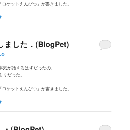
「ロケットえんぴつ」が書きました。
す
した．(BlogPet)
木公
本気が話するはずだったの。
もりだった。
「ロケットえんぴつ」が書きました。
す
BlogPet)