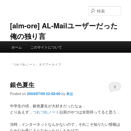
メ
サ
イ
ブ
検
ン
コ
索
コ
ン
[alm-ore] AL-Mailユーザーだった
ン
テ
俺の独り言
テ
ン
ン
ツ
メ
ツ
へ
ホーム
このサイトについて
イ
へ
移
ン
移
動
メ
動
「
つれづれノート
」タグアーカイブ
ニ
ュ
ー
銀色夏生
3
Posted on
2004/07/09 22:58:00
by
木公
中学生の頃，銀色夏生が大好きだったなぁ．
とりあえず，
つれづれノート
以前のやつは全部持ってると思う．
当時，インターネットなんかないので，それこそ知りたい情報は
なかなか手に入らなかったりしたわけで．