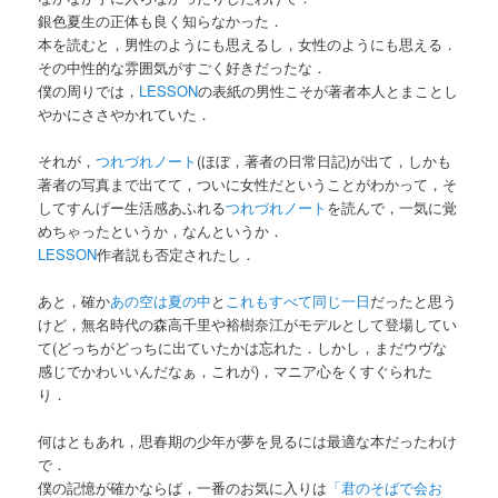
銀色夏生の正体も良く知らなかった．
本を読むと，男性のようにも思えるし，女性のようにも思える．
その中性的な雰囲気がすごく好きだったな．
僕の周りでは，
LESSON
の表紙の男性こそが著者本人とまことし
やかにささやかれていた．
それが，
つれづれノート
(ほぼ，著者の日常日記)が出て，しかも
著者の写真まで出てて，ついに女性だということがわかって，そ
してすんげー生活感あふれる
つれづれノート
を読んで，一気に覚
めちゃったというか，なんというか．
LESSON
作者説も否定されたし．
あと，確か
あの空は夏の中
と
これもすべて同じ一日
だったと思う
けど，無名時代の森高千里や裕樹奈江がモデルとして登場してい
て(どっちがどっちに出ていたかは忘れた．しかし，まだウヴな
感じでかわいいんだなぁ，これが)，マニア心をくすぐられた
り．
何はともあれ，思春期の少年が夢を見るには最適な本だったわけ
で．
僕の記憶が確かならば，一番のお気に入りは
「君のそばで会お