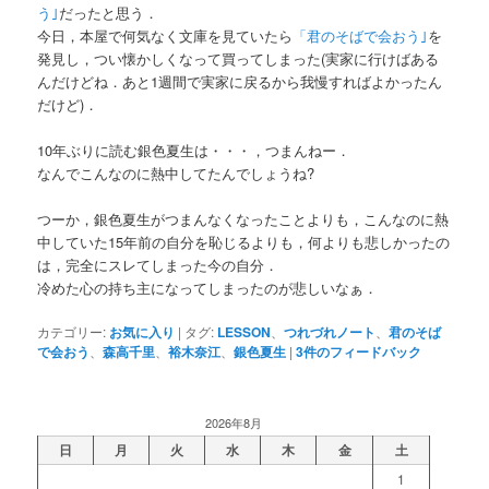
う｣
だったと思う．
今日，本屋で何気なく文庫を見ていたら
「君のそばで会おう｣
を
発見し，つい懐かしくなって買ってしまった(実家に行けばある
んだけどね．あと1週間で実家に戻るから我慢すればよかったん
だけど)．
10年ぶりに読む銀色夏生は・・・，つまんねー．
なんでこんなのに熱中してたんでしょうね?
つーか，銀色夏生がつまんなくなったことよりも，こんなのに熱
中していた15年前の自分を恥じるよりも，何よりも悲しかったの
は，完全にスレてしまった今の自分．
冷めた心の持ち主になってしまったのが悲しいなぁ．
カテゴリー:
お気に入り
|
タグ:
LESSON
、
つれづれノート
、
君のそば
で会おう
、
森高千里
、
裕木奈江
、
銀色夏生
|
3
件のフィードバック
2026年8月
日
月
火
水
木
金
土
1