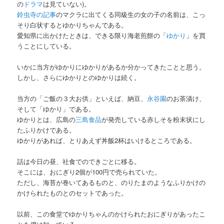
の
ドラマ
は見ていない)。
鈴虫寺の記事
のマクラに出てくる同級生の女の子の名前は、こっ
そり白状するとゆかりちゃんである。
愛知県に出かけたときは、できる限り海老煎餅の「
ゆかり
」を買
うことにしている。
いかに当方がゆかりにゆかりがあるか分かってきたことと思う。
しかし、さらにゆかりとのゆかりは続く。
当方の「ご飯の３大お供」といえば、納豆、
永谷園
のお茶漬け、
そして「ゆかり」である。
ゆかりとは、広島の
三島食品
が発売している赤しそを粉末状にし
たふりかけである。
ゆかりがあれば、とりあえず丼飯2杯はいけるところである。
話は今日の昼、社食でのできごとに移る。
そこには、おにぎり2個が100円で売られていた。
ただし、海苔が巻いてあるものと、のりたまのようなふりかけの
かけられたものとのセットであった。
以前、この食堂でゆかりちゃんのかけられたおにぎりがあったこ