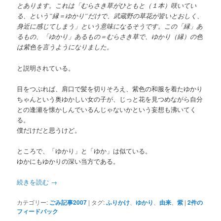
とあります。これは「むらさき草がひともと（１本）咲いてい
る、という”縁＝ゆかり”だけで、武蔵野の草花が皆いとおしく、
身近に感じてしまう」という意味になるそうです。この「縁」あ
るもの、「ゆかり」あるもの＝むらさき草で、ゆかり（縁）の色
は紫色を言うようになりました。
と説明されている。
目をつぶれば、肩口で髪を切りそろえ、紫色の和服を着たゆかり
ちゃんという奥ゆかしい女の子が、じっと花を見つめながら自分
との逢瀬を懐かしんでいるんじゃないかという妄想も沸いてく
る。
僕だけだと思うけど。
ところで、「ゆかり」と「ゆか」は似ている。
ゆかにもゆかりの深い当方である。
続きを読む
→
カテゴリー:
ごみ記事2007
|
タグ:
ふりかけ
、
ゆかり
、
由来
、
紫
|
2
件の
フィードバック