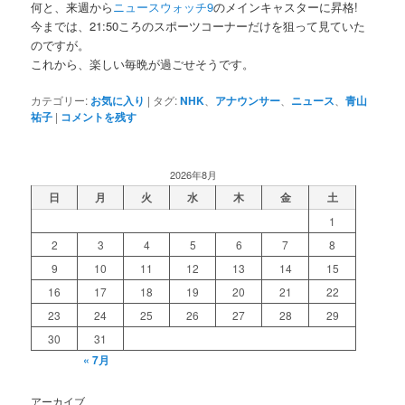
何と、来週から
ニュースウォッチ9
のメインキャスターに昇格!
今までは、21:50ころのスポーツコーナーだけを狙って見ていた
のですが。
これから、楽しい毎晩が過ごせそうです。
カテゴリー:
お気に入り
|
タグ:
NHK
、
アナウンサー
、
ニュース
、
青山
祐子
|
コメントを残す
2026年8月
日
月
火
水
木
金
土
1
2
3
4
5
6
7
8
9
10
11
12
13
14
15
16
17
18
19
20
21
22
23
24
25
26
27
28
29
30
31
« 7月
アーカイブ