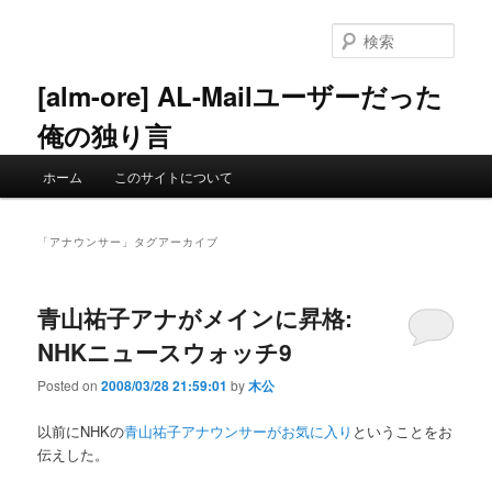
メ
サ
イ
ブ
検
ン
コ
索
コ
ン
[alm-ore] AL-Mailユーザーだった
ン
テ
俺の独り言
テ
ン
ン
ツ
メ
ツ
へ
ホーム
このサイトについて
イ
へ
移
ン
移
動
メ
動
「
アナウンサー
」タグアーカイブ
ニ
ュ
ー
青山祐子アナがメインに昇格:
NHKニュースウォッチ9
Posted on
2008/03/28 21:59:01
by
木公
以前にNHKの
青山祐子アナウンサーがお気に入り
ということをお
伝えした。