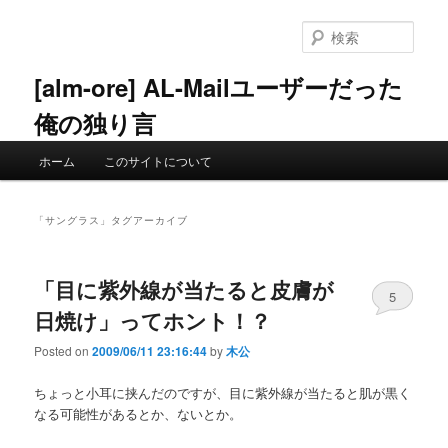
メ
サ
イ
ブ
検
ン
コ
索
コ
ン
[alm-ore] AL-Mailユーザーだった
ン
テ
俺の独り言
テ
ン
ン
ツ
メ
ツ
へ
ホーム
このサイトについて
イ
へ
移
ン
移
動
メ
動
「
サングラス
」タグアーカイブ
ニ
ュ
ー
「目に紫外線が当たると皮膚が
5
日焼け」ってホント！？
Posted on
2009/06/11 23:16:44
by
木公
ちょっと小耳に挟んだのですが、目に紫外線が当たると肌が黒く
なる可能性があるとか、ないとか。