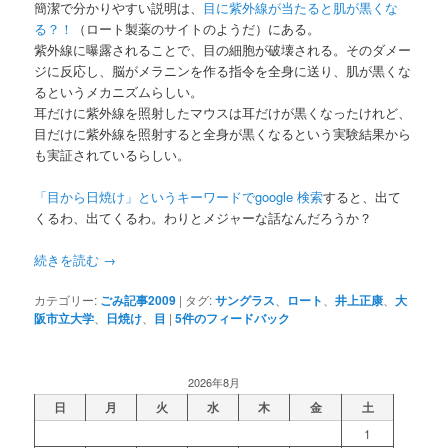
簡潔で分かりやすい説明は、
目に紫外線が当たると肌が黒くな
る？！
（ロート製薬のサイトのようだ）にある。
紫外線に曝露されることで、目の細胞が破壊される。そのダメー
ジに反応し、脳がメラニンを作る指令を全身に送り、肌が黒くな
るというメカニズムらしい。
耳だけに紫外線を照射したマウスは耳だけが黒くなったけれど、
目だけに紫外線を照射すると全身が黒くなるという実験結果から
も実証されているらしい。
「目から日焼け」というキーワードでgoogle 検索
すると、出て
くるわ、出てくるわ。わりとメジャーな話なんだろうか？
続きを読む
→
カテゴリー:
ごみ記事2009
|
タグ:
サングラス
、
ロート
、
井上正康
、
大
阪市立大学
、
日焼け
、
目
|
5
件のフィードバック
2026年8月
日
月
火
水
木
金
土
1