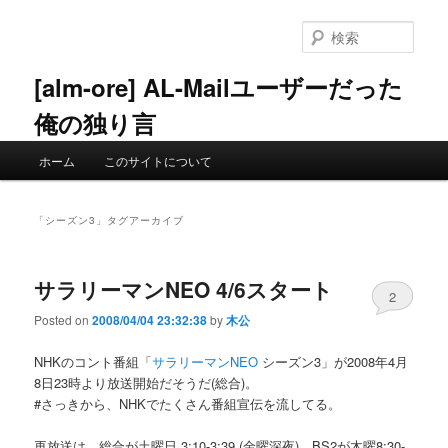
メ
サ
イ
ブ
検
ン
コ
索
コ
ン
[alm-ore] AL-Mailユーザーだった
ン
テ
俺の独り言
テ
ン
ン
ツ
メ
ツ
へ
ホーム
このサイトについて
イ
へ
移
ン
移
動
メ
動
「
シーズン3
」タグアーカイブ
ニ
ュ
ー
サラリーマンNEO 4/6スタート
2
Posted on
2008/04/04 23:32:38
by
木公
NHKのコント番組「
サラリーマンNEO
シーズン3」が2008年4月
8日23時より放送開始だそうだ(総合)。
#さっきから、NHKでたくさん番組宣伝を流してる。
再放送は、総合が土曜日 3:10-3:39 (金曜深夜)、BS2が木曜8:30-