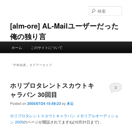
メ
サ
イ
ブ
検
ン
コ
索
コ
ン
[alm-ore] AL-Mailユーザーだった
ン
テ
俺の独り言
テ
ン
ン
ツ
メ
ツ
へ
ホーム
このサイトについて
イ
へ
移
ン
移
動
メ
動
「
中村由真
」タグアーカイブ
ニ
ュ
ー
ホリプロタレントスカウトキ
3
ャラバン 30回目
Posted on
2005/07/24 15:59:23
by
木公
ホリプロタレントスカウトキャラバン メモリアルオーディショ
ン 2005
のページが開設されてますね(10月31日まで)．