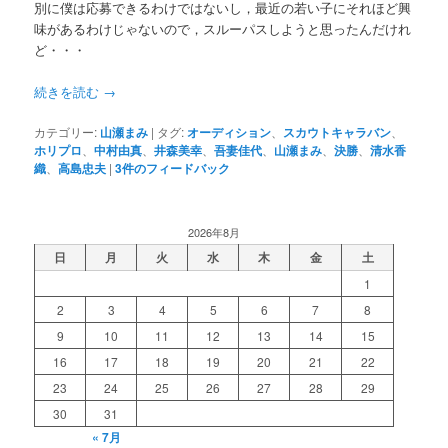
別に僕は応募できるわけではないし，最近の若い子にそれほど興
味があるわけじゃないので，スルーパスしようと思ったんだけれ
ど・・・
続きを読む
→
カテゴリー:
山瀬まみ
|
タグ:
オーディション
、
スカウトキャラバン
、
ホリプロ
、
中村由真
、
井森美幸
、
吾妻佳代
、
山瀬まみ
、
決勝
、
清水香
織
、
高島忠夫
|
3
件のフィードバック
2026年8月
日
月
火
水
木
金
土
1
2
3
4
5
6
7
8
9
10
11
12
13
14
15
16
17
18
19
20
21
22
23
24
25
26
27
28
29
30
31
« 7月