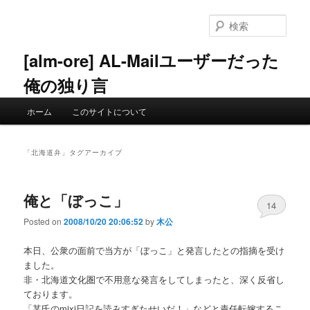
メ
サ
イ
ブ
検
ン
コ
索
コ
ン
[alm-ore] AL-Mailユーザーだった
ン
テ
俺の独り言
テ
ン
ン
ツ
メ
ツ
へ
ホーム
このサイトについて
イ
へ
移
ン
移
動
メ
動
「
北海道弁
」タグアーカイブ
ニ
ュ
ー
俺と「ぼっこ」
14
Posted on
2008/10/20 20:06:52
by
木公
本日、公衆の面前で当方が「ぼっこ」と発言したとの指摘を受け
ました。
非・北海道文化圏で不用意な発言をしてしまったと、深く反省し
ております。
「某氏のmixi日記を読みすぎたせいだ！」などと責任転嫁するこ