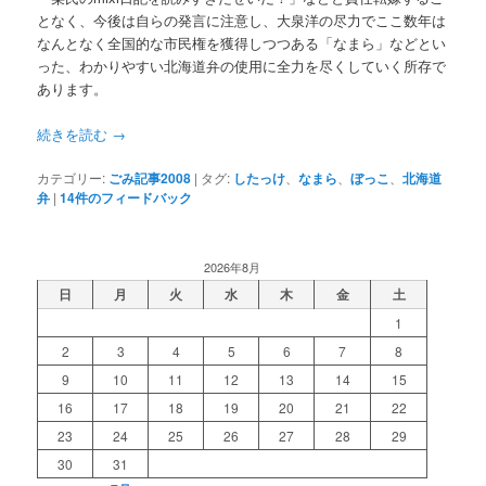
となく、今後は自らの発言に注意し、大泉洋の尽力でここ数年は
なんとなく全国的な市民権を獲得しつつある「なまら」などとい
った、わかりやすい北海道弁の使用に全力を尽くしていく所存で
あります。
続きを読む
→
カテゴリー:
ごみ記事2008
|
タグ:
したっけ
、
なまら
、
ぼっこ
、
北海道
弁
|
14
件のフィードバック
2026年8月
日
月
火
水
木
金
土
1
2
3
4
5
6
7
8
9
10
11
12
13
14
15
16
17
18
19
20
21
22
23
24
25
26
27
28
29
30
31