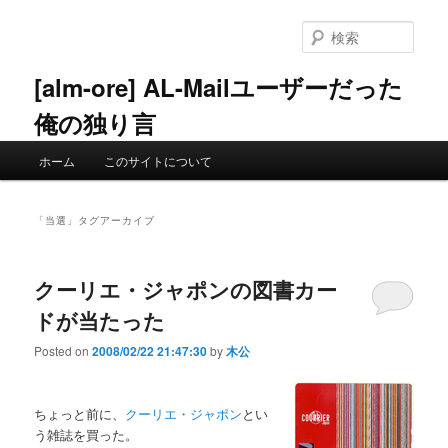
メ
サ
イ
ブ
検
ン
コ
索
コ
ン
[alm-ore] AL-Mailユーザーだった
ン
テ
俺の独り言
テ
ン
ン
ツ
メ
ツ
へ
ホーム
このサイトについて
イ
へ
移
ン
移
動
メ
動
「
当選
」タグアーカイブ
ニ
ュ
ー
クーリエ・ジャポンの図書カー
ドが当たった
Posted on
2008/02/22 21:47:30
by
木公
ちょっと前に、
クーリエ・ジャポン
とい
う雑誌を買った。