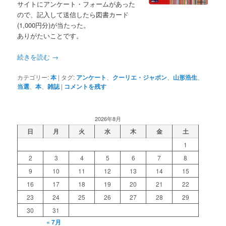
サイトにアンケート・フォームがあった
ので、記入して送信したら図書カード
(1,000円分)が当たった。
ありがたいことです。
続きを読む
→
カテゴリー:
本
|
タグ:
アンケート
、
クーリエ・ジャポン
、
山形浩生
、
当選
、
本
、
雑誌
|
コメントを残す
2026年8月
日
月
火
水
木
金
土
1
2
3
4
5
6
7
8
9
10
11
12
13
14
15
16
17
18
19
20
21
22
23
24
25
26
27
28
29
30
31
« 7月