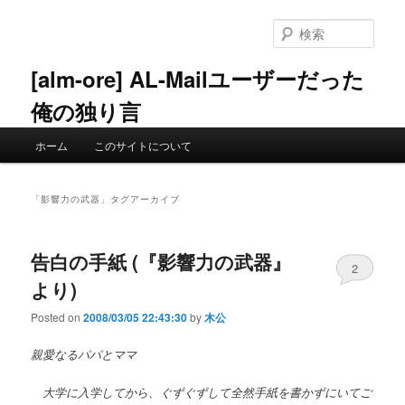
メ
サ
イ
ブ
検
ン
コ
索
コ
ン
[alm-ore] AL-Mailユーザーだった
ン
テ
俺の独り言
テ
ン
ン
ツ
メ
ツ
へ
ホーム
このサイトについて
イ
へ
移
ン
移
動
メ
動
「
影響力の武器
」タグアーカイブ
ニ
ュ
ー
告白の手紙 (『影響力の武器』
2
より)
Posted on
2008/03/05 22:43:30
by
木公
親愛なるパパとママ
大学に入学してから、ぐずぐずして全然手紙を書かずにいてご