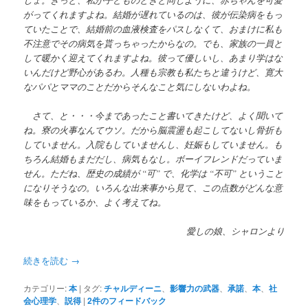
がってくれますよね。結婚が遅れているのは、彼が伝染病をもっ
ていたことで、結婚前の血液検査をパスしなくて、おまけに私も
不注意でその病気を貰っちゃったからなの。でも、家族の一員と
して暖かく迎えてくれますよね。彼って優しいし、あまり学はな
いんだけど野心があるわ。人種も宗教も私たちと違うけど、寛大
なパパとママのことだからそんなこと気にしないわよね。
さて、と・・・今まであったこと書いてきたけど、よく聞いて
ね。寮の火事なんてウソ。だから脳震盪も起こしてないし骨折も
していません。入院もしていませんし、妊娠もしていません。も
ちろん結婚もまだだし、病気もなし。ボーイフレンドだっていま
せん。ただね、歴史の成績が “可” で、化学は “不可” ということ
になりそうなの。いろんな出来事から見て、この点数がどんな意
味をもっているか、よく考えてね。
愛しの娘、シャロンより
続きを読む
→
カテゴリー:
本
|
タグ:
チャルディーニ
、
影響力の武器
、
承諾
、
本
、
社
会心理学
、
説得
|
2
件のフィードバック