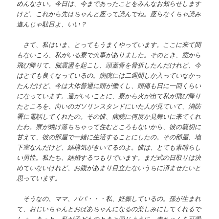
めんなさい。今日は、今まであったことをみんなお知らせします
けど、これから先はちゃんと座って読んでね。座らなくちゃ読み
進んじゃ駄目よ、いい？
さて、私はいま、とってもうまくやっています。ここに来て間
もないころ、私がいる寮で火事がありました。そのとき、窓から
飛び降りて、脳震盪を起こし、頭蓋骨を骨折したんだけれど、今
はとても良くなっているの。病院には二週間しか入っていなかっ
たんだけど、今は大体普通に頭が働くし、頭痛も日に一回くらい
になっています。運がいいことに、寮から火が出て私が飛び降り
たところを、向いのガソリンスタンドにいた人が見ていて、消防
署に電話してくれたの。その彼、病院に何度か見舞いに来てくれ
たわ。寮が焼け落ちちゃって住むところもないから、彼の親切に
甘えて、彼の部屋で一緒に生活することにしたの。その部屋、地
下室なんだけど、結構気がきいてるのよ。彼は、とても素晴らし
い男性。私たち、結婚するつもりでいます。まだ式の日取りは決
めていないけれど、お腹があまり目立たないうちに済ませたいと
思っています。
そうなの、ママ、パパ・・・私、妊娠しているの。孫が生まれ
て、おじいちゃんとおばあちゃんになるの楽しみにしてくれるで
しょ。きっと、私が子どものときと同じように、赤ちゃんを可愛