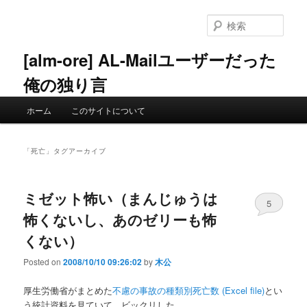
メ
サ
イ
ブ
検
ン
コ
索
コ
ン
[alm-ore] AL-Mailユーザーだった
ン
テ
俺の独り言
テ
ン
ン
ツ
メ
ツ
へ
ホーム
このサイトについて
イ
へ
移
ン
移
動
メ
動
「
死亡
」タグアーカイブ
ニ
ュ
ー
ミゼット怖い（まんじゅうは
5
怖くないし、あのゼリーも怖
くない）
Posted on
2008/10/10 09:26:02
by
木公
厚生労働省がまとめた
不慮の事故の種類別死亡数 (Excel file)
とい
う統計資料を見ていて、ビックリした。