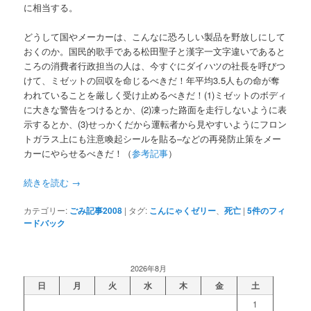
に相当する。
どうして国やメーカーは、こんなに恐ろしい製品を野放しにして
おくのか。国民的歌手である松田聖子と漢字一文字違いであると
ころの消費者行政担当の人は、今すぐにダイハツの社長を呼びつ
けて、ミゼットの回収を命じるべきだ！年平均3.5人もの命が奪
われていることを厳しく受け止めるべきだ！(1)ミゼットのボディ
に大きな警告をつけるとか、(2)凍った路面を走行しないように表
示するとか、(3)せっかくだから運転者から見やすいようにフロン
トガラス上にも注意喚起シールを貼る–などの再発防止策をメー
カーにやらせるべきだ！（
参考記事
）
続きを読む
→
カテゴリー:
ごみ記事2008
|
タグ:
こんにゃくゼリー
、
死亡
|
5
件のフィ
ードバック
2026年8月
日
月
火
水
木
金
土
1