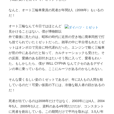
なんと、オート三輪車乗員の死者が年間2人（2006年）もいるの
だ！
オート三輪なんて今日ではほとんど
見かけることはない。僕が博物館以
外で最後に見たのは、昭和の時代に近所の空き地に廃車同然で打
ち捨てられていたミゼットだった。雑草の中に半分埋もれたミゼ
ットはオンボロで完全に時代遅れだった。エンジンで動く三輪車
が世の中にあるのだと知って、カルチャーショックも受けた。そ
の反面、愛嬌のある顔付きはたいそう気に入って、愛着もわい
た。もしかしたら、僕が WiLL CYPHA なんてクセのあるデザイ
ンの車に乗っているのも、ここにルーツがあるのかもしれない。
そんな愛くるしい姿のミゼットであるが、年に2人もの人間を殺
しているのだ！可愛い仮面の下には、冷徹な殺人者の顔があるの
だ！
死者が出ているのは2006年だけではなく、2003年には4人、2004
年5人、2005年3人と、資料のある4年間だけだが、コンスタント
に死者を創出している。この期間だけで平均を取れば、3.5人/年