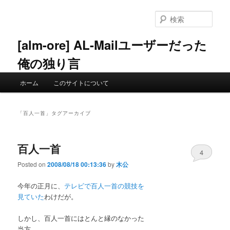
メ
サ
イ
ブ
検
ン
コ
索
コ
ン
[alm-ore] AL-Mailユーザーだった
ン
テ
俺の独り言
テ
ン
ン
ツ
メ
ツ
へ
ホーム
このサイトについて
イ
へ
移
ン
移
動
メ
動
「
百人一首
」タグアーカイブ
ニ
ュ
ー
百人一首
4
Posted on
2008/08/18 00:13:36
by
木公
今年の正月に、
テレビで百人一首の競技を
見ていた
わけだが。
しかし、百人一首にはとんと縁のなかった
当方。