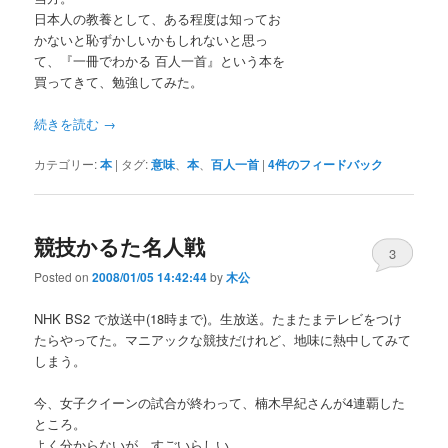
日本人の教養として、ある程度は知ってお
かないと恥ずかしいかもしれないと思っ
て、『一冊でわかる 百人一首』という本を
買ってきて、勉強してみた。
続きを読む
→
カテゴリー:
本
|
タグ:
意味
、
本
、
百人一首
|
4
件のフィードバック
競技かるた名人戦
3
Posted on
2008/01/05 14:42:44
by
木公
NHK BS2 で放送中(18時まで)。生放送。たまたまテレビをつけ
たらやってた。マニアックな競技だけれど、地味に熱中してみて
しまう。
今、女子クイーンの試合が終わって、楠木早紀さんが4連覇した
ところ。
よく分からないが、すごいらしい。