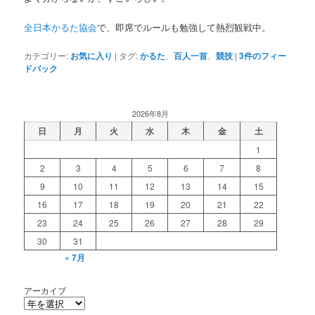
全日本かるた協会
で、即席でルールも勉強して熱烈観戦中。
カテゴリー:
お気に入り
|
タグ:
かるた
、
百人一首
、
競技
|
3
件のフィー
ドバック
2026年8月
日
月
火
水
木
金
土
1
2
3
4
5
6
7
8
9
10
11
12
13
14
15
16
17
18
19
20
21
22
23
24
25
26
27
28
29
30
31
« 7月
アーカイブ