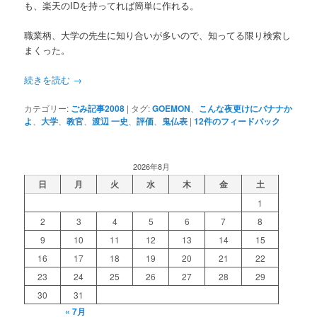
も、楽天のIDを持ってれば簡単に作れる。
職業柄、大学の先生に知り合いが多いので、知ってる限り検索し
まくった。
続きを読む
→
カテゴリー:
ごみ記事2008
|
タグ:
GOEMON
、
こんな夜更けにバナナか
よ
、
大学
、
教官
、
渡辺 一史
、
評価
、
鬼仏表
|
12
件のフィードバック
2026年8月
日
月
火
水
木
金
土
1
2
3
4
5
6
7
8
9
10
11
12
13
14
15
16
17
18
19
20
21
22
23
24
25
26
27
28
29
30
31
« 7月