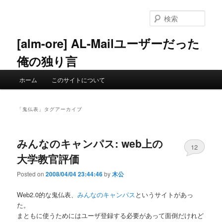
メ
サ
イ
ブ
検
ン
コ
索
コ
ン
[alm-ore] AL-Mailユーザーだった
ン
テ
俺の独り言
テ
ン
ン
ツ
メ
ツ
へ
ホーム
このサイトについて
イ
へ
移
ン
移
動
メ
動
「
鬼仏表
」タグアーカイブ
ニ
ュ
ー
みんなのキャンパス: web上の
12
大学教官評価
Posted on
2008/04/04 23:44:46
by
木公
Web2.0的な鬼仏表、
みんなのキャンパス
というサイトがあっ
た。
まともに使うためにはユーザ登録する必要があって面倒だけれど