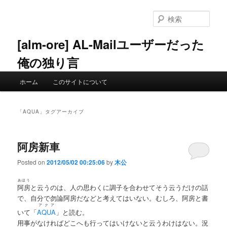
メ
サ
イ
ブ
検
ン
コ
索
コ
ン
[alm-ore] AL-Mailユーザーだった
ン
テ
俺の独り言
テ
ン
ン
ツ
メ
ツ
へ
ホーム
このサイトについて
イ
へ
移
ン
移
動
メ
動
「
AQUA
」タグアーカイブ
ニ
ュ
ー
阿房新車
Posted on
2012/05/02 00:25:06
by
木公
あほう
阿房
と云うのは、人の思わくに調子を合わせてそう云うだけの話
で、自分で勿論阿房だなどと考えてはいない。むしろ、阿房と書
アクア
いて「
AQUA
」と読む。
用事がなければどこへも行ってはいけないと云うわけはない。況