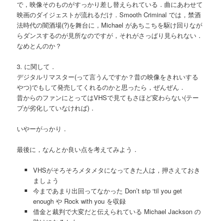
で，映像そのものがすっかり差し替えられている．曲にあわせて
映画のダイジェストが流れるだけ．Smooth Criminal では，禁酒
法時代の闇酒場(?)を舞台に，Michael があちこちを駆け回りなが
らダンスするのが見所なのですが，それがさっぱり見られない．
なめとんのか？
3. に関して．
デジタルリマスター(って言うんですか？昔の映像をきれいする
やつ)でもして発売してくれるのかと思ったら，ぜんぜん．
昔からのファンにとってはVHSで見てもさほど変わらない(テー
プが劣化していなければ)．
いやーがっかり．
最後に，なんとか良い点を考えてみよう．
VHSがそろそろメタメタになってきた人は，押さえておき
ましょう
今まであまり出回ってなかった Don’t stp ‘til you get
enough や Rock with you を収録
借金と裁判で大変だと伝えられている Michael Jackson の