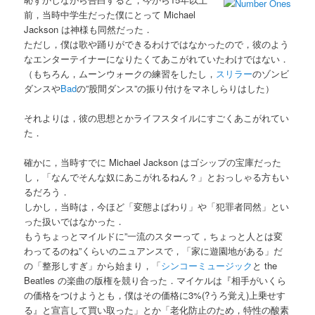
前，当時中学生だった僕にとって Michael
Jackson は神様も同然だった．
ただし，僕は歌や踊りができるわけではなかったので，彼のよう
なエンターテイナーになりたくてあこがれていたわけではない．
（もちろん，ムーンウォークの練習をしたし，
スリラー
のゾンビ
ダンスや
Bad
の”股間ダンス”の振り付けをマネしらりはした）
それよりは，彼の思想とかライフスタイルにすごくあこがれてい
た．
確かに，当時すでに Michael Jackson はゴシップの宝庫だった
し，「なんでそんな奴にあこがれるねん？」とおっしゃる方もい
るだろう．
しかし，当時は，今ほど「変態よばわり」や「犯罪者同然」とい
った扱いではなかった．
もうちょっとマイルドに”一流のスターって，ちょっと人とは変
わってるのね”くらいのニュアンスで，「家に遊園地がある」だ
の「整形しすぎ」から始まり，「
シンコーミュージック
と the
Beatles の楽曲の版権を競り合った．マイケルは『相手がいくら
の価格をつけようとも，僕はその価格に3%(?うろ覚え)上乗せす
る』と宣言して買い取った」とか「老化防止のため，特性の酸素