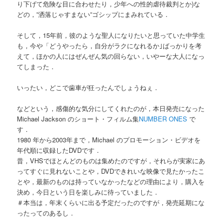
り下げて危険な目に合わせたり，少年への性的虐待裁判とか)な
どの，”洒落じゃすまない”ゴシップにまみれている．
そして，15年前，彼のような聖人になりたいと思っていた中学生
も，今や「どうやったら，自分がラクになれるか｣ばっかりを考
えて，ほかの人にはぜんぜん気の回らない，いやーな大人になっ
てしまった．
いったい，どこで歯車が狂ったんでしょうねぇ．
などという，感傷的な気分にしてくれたのが，本日発売になった
Michael Jackson のショート・フィルム集
NUMBER ONES
で
す．
1980 年から2003年まで，Michael のプロモーション・ビデオを
年代順に収録したDVDです．
昔，VHSでほとんどのものは集めたのですが，それらが実家にあ
ってすぐに見れないことや，DVDできれいな映像で見たかったこ
とや，最新のものは持っていなかったなどの理由により，購入を
決め，今日という日を楽しみに待っていました．
＃本当は，年末くらいに出る予定だったのですが，発売延期にな
ったってのあるし．