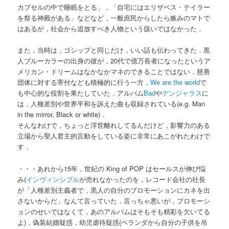
カプセルの中で睡眠をとる」，「自宅にはエリザベス・テイラー
を祭る神殿がある」などなど，一般庶民からしたら嫉みのマトで
はあるが，社会から追放すべき人物という扱いではなかった．
また，当時は，ゴシップと同じだけ，いい話も伝わってきた．黒
人ブルーカラーの出身の彼が，20代で億万長者になったというア
メリカン・ドリームはなかなかマネのできることではない．慈善
団体に対する寄付なども積極的に行う一方，
We are the world
で
も中心的な役割を果たしていた．アルバム
Bad
や
デンジャラス
に
は，人種差別や世界平和を訴えた曲も収録されている(e.g. Man
in the mirror, Black or white)．
そんなわけで，ちょっと浮世離れしてるんだけど，影響力のある
立場から聖人君主的言動をしている姿に非常にあこがれたわけで
す．
・・・あれから15年，世紀の King of POP はセールスが伸び悩
み(
インヴィンシブル
が売れなかったのを，レコード会社の社長
が「人種差別主義者で，黒人の自分のプロモーションにカネを出
さないからだ」なんて言っていた．言っちゃ悪いが，プロモーシ
ョンのせいではなくて，あのアルバムはそもそも精彩を欠いてる
よ)，偽装結婚疑惑，幼児虐待疑惑(ベランダから自分の子供を吊