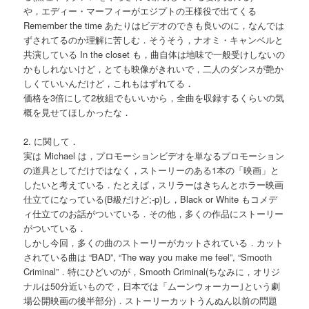
や，エディー・マーフィーがエジプトの王様役で出てくる
Remember the time あたりはビデオのできも良いのに，なんでは
ずされてるのか理解に苦しむ．そうそう，ナオミ・キャンベルと
共演している In the closet も，曲自体は地味で一般受けしないの
かもしれないけど，とても映像がきれいで，二人のダンスが艶か
しくていいんだけど，これもはずれてる．
価格を3倍にして2枚組でもいいから，全曲を収録するくらいの気
概を見せてほしかったな．
2. に関して．
実は Michael は，プロモーションビデオを単なるプロモーション
の道具としてだけではなく，ストーリーのある1本の「映画」と
したいと考えている．たとえば，スリラーはきちんとホラー映画
仕立てになっている(B級だけど;-p)し，Black or White もコメデ
ィ仕立てのお話がついている．その他，多くの作品にストーリー
がついている．
しかし今回，多くの曲のストーリーがカットされている．カット
されている曲は “BAD”, “The way you make me feel”, “Smooth
Criminal”．特にひどいのが，Smooth Criminal(ちなみに，オリジ
ナルは50分近いもので，日本では「ムーンウォーカー｣という劇
場公開映画の後半部分)．ストーリーカットうんぬん以前の問題