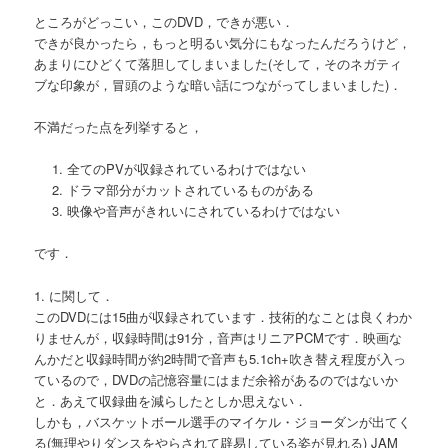
ところがどっこい，このDVD，できが悪い．
できが良かったら，もっと明るい気分にもなったんだろうけど，
あまりにひどくて落胆してしまいました(そして，そのネガティ
ブな印象が，冒頭のような暗い話につながってしまいました)．
不満だった点を列挙すると，
全てのPVが収録されているわけではない
ドラマ部分がカットされているものがある
映像や音声がきれいにされているわけではない
です．
1. に関して．
このDVDには15曲が収録されています．技術的なことは良くわか
りませんが，収録時間は91分，音声はリニアPCMです．映画な
んかだと収録時間が約2時間で音声も5.1ch+吹き替え程度が入っ
ているので，DVDの記憶容量にはまだ余裕があるのではないか
と．あえて収録曲を減らしたとしか思えない．
しかも，バスケットボール選手のマイケル・ジョーダンが出てく
る(無理やりダンスをやらされて辟易している姿が見れる) JAM