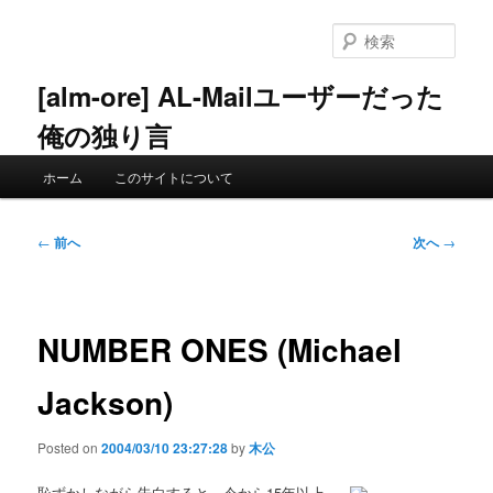
メ
イ
検
ン
索
コ
[alm-ore] AL-Mailユーザーだった
ン
俺の独り言
テ
ン
メ
ツ
ホーム
このサイトについて
イ
へ
ン
移
メ
投
動
←
前へ
次へ
→
ニ
稿
ュ
ナ
ー
ビ
ゲ
NUMBER ONES (Michael
ー
シ
Jackson)
ョ
ン
Posted on
2004/03/10 23:27:28
by
木公
恥ずかしながら告白すると，今から15年以上