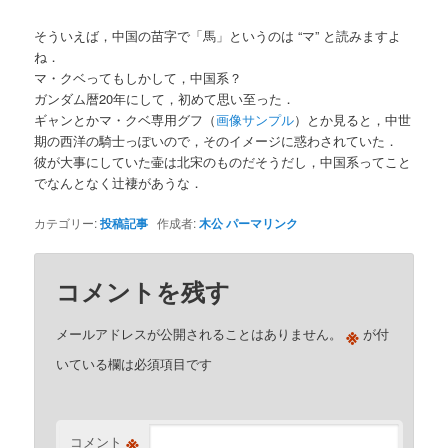
そういえば，中国の苗字で「馬」というのは “マ” と読みますよ
ね．
マ・クベってもしかして，中国系？
ガンダム暦20年にして，初めて思い至った．
ギャンとかマ・クベ専用グフ（
画像サンプル
）とか見ると，中世
期の西洋の騎士っぽいので，そのイメージに惑わされていた．
彼が大事にしていた壷は北宋のものだそうだし，中国系ってこと
でなんとなく辻褄があうな．
カテゴリー:
投稿記事
作成者:
木公
パーマリンク
コメントを残す
※
メールアドレスが公開されることはありません。
が付
いている欄は必須項目です
※
コメント