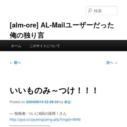
メ
イ
検
ン
索
コ
[alm-ore] AL-Mailユーザーだった
ン
俺の独り言
テ
ン
メ
ツ
ホーム
このサイトについて
イ
へ
ン
移
メ
投
動
←
前へ
次へ
→
ニ
稿
ュ
ナ
ー
ビ
ゲ
いいものみ～つけ！！！
ー
シ
Posted on
2004/09/14 22:39:34
by
木公
ョ
ン
— 投稿者: ついに6回の採用！さん
http://pya.cc/pyaimg/pimg.php?imgid=6946
———————————