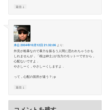
↓
返信
木公
2004年10月12日 21:32:06
より:
外見が粗暴なので暴力を振るう人間に思われちゃうかも
しれませんが，「根は紳士｣が当方のモットーですから，
心配ないですよ．
やさしーく，やさしーくしますよ．
って，心配の箇所が違う？;-p
↓
返信
コメントを残す