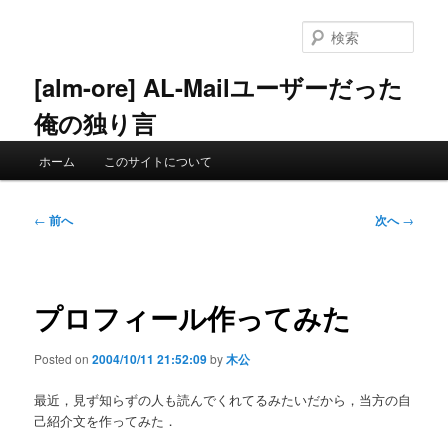
メ
イ
検
ン
索
コ
[alm-ore] AL-Mailユーザーだった
ン
俺の独り言
テ
ン
メ
ツ
ホーム
このサイトについて
イ
へ
ン
移
メ
投
動
←
前へ
次へ
→
ニ
稿
ュ
ナ
ー
ビ
ゲ
プロフィール作ってみた
ー
シ
Posted on
2004/10/11 21:52:09
by
木公
ョ
ン
最近，見ず知らずの人も読んでくれてるみたいだから，当方の自
己紹介文を作ってみた．