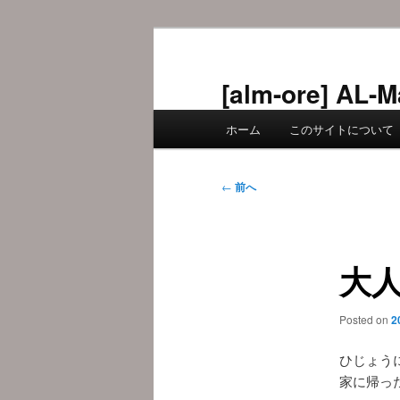
メ
イ
ン
[alm-ore] 
コ
メ
ン
ホーム
このサイトについて
イ
テ
ン
ン
メ
投
ツ
←
前へ
ニ
稿
へ
ュ
ナ
移
ー
ビ
動
大
ゲ
ー
シ
Posted on
2
ョ
ン
ひじょう
家に帰っ