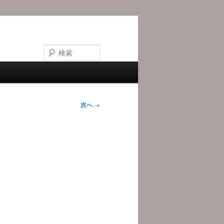
検
索
次へ
→