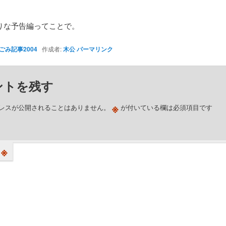
りな予告編ってことで。
ごみ記事2004
作成者:
木公
パーマリンク
ントを残す
※
レスが公開されることはありません。
が付いている欄は必須項目です
※