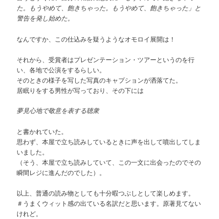
た。もうやめて、飽きちゃった。もうやめて、飽きちゃった」と
警告を発し始めた。
なんですか、この仕込みを疑うようなオモロイ展開は！
それから、受賞者はプレゼンテーション・ツアーというのを行
い、各地で公演をするらしい。
そのときの様子を写した写真のキャプションが洒落てた。
居眠りをする男性が写っており、その下には
夢見心地で敬意を表する聴衆
と書かれていた。
思わず、本屋で立ち読みしているときに声を出して噴出してしま
いました。
（そう、本屋で立ち読みしていて、この一文に出会ったのでその
瞬間レジに進んだのでした）。
以上、普通の読み物としても十分暇つぶしとして楽しめます。
＃うまくウィット感の出ている名訳だと思います。原著見てない
けれど。