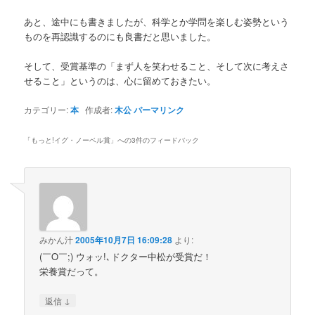
あと、途中にも書きましたが、科学とか学問を楽しむ姿勢という
ものを再認識するのにも良書だと思いました。
そして、受賞基準の「まず人を笑わせること、そして次に考えさ
せること」というのは、心に留めておきたい。
カテゴリー:
本
作成者:
木公
パーマリンク
「
もっと!イグ・ノーベル賞
」への3件のフィードバック
みかん汁
2005年10月7日 16:09:28
より:
(￣O￣;) ウォッ!､ドクター中松が受賞だ！
栄養賞だって。
↓
返信