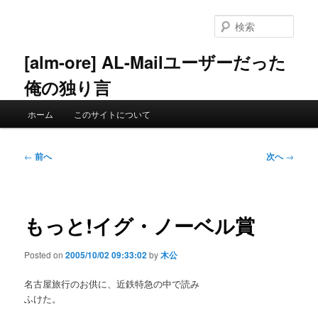
メ
イ
検
ン
索
コ
[alm-ore] AL-Mailユーザーだった
ン
俺の独り言
テ
ン
メ
ツ
ホーム
このサイトについて
イ
へ
ン
移
メ
投
動
←
前へ
次へ
→
ニ
稿
ュ
ナ
ー
ビ
ゲ
もっと!イグ・ノーベル賞
ー
シ
Posted on
2005/10/02 09:33:02
by
木公
ョ
ン
名古屋旅行のお供に、近鉄特急の中で読み
ふけた。