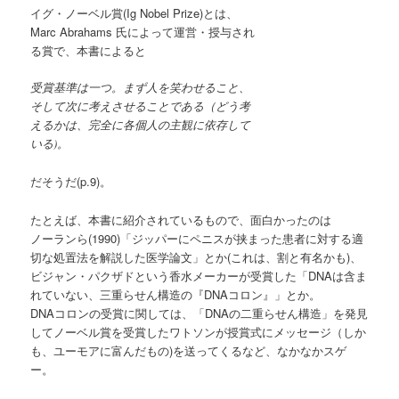
イグ・ノーベル賞(Ig Nobel Prize)とは、
Marc Abrahams 氏によって運営・授与され
る賞で、本書によると
受賞基準は一つ。まず人を笑わせること、
そして次に考えさせることである（どう考
えるかは、完全に各個人の主観に依存して
いる)。
だそうだ(p.9)。
たとえば、本書に紹介されているもので、面白かったのは
ノーランら(1990)「ジッパーにペニスが挟まった患者に対する適
切な処置法を解説した医学論文」とか(これは、割と有名かも)、
ビジャン・パクザドという香水メーカーが受賞した「DNAは含ま
れていない、三重らせん構造の『DNAコロン』」とか。
DNAコロンの受賞に関しては、「DNAの二重らせん構造」を発見
してノーベル賞を受賞したワトソンが授賞式にメッセージ（しか
も、ユーモアに富んだもの)を送ってくるなど、なかなかスゲ
ー。