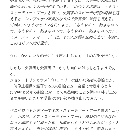
受賞者が与えられた時間を厳守するように、ステージの端には8
歳のかわいい女の子が控えている。この少女の名前は、「ミス・
スィーティー・プー」と言い、受賞者のスピーチが制限時間を越
えると、シンプルかつ直接的な方法で受賞者に警告を与える。
(中略)このようなセリフを口にする。「もうやめて、飽きちゃっ
た。もうやめて、飽きちゃった。もうやめて、飽きちゃった」。
ミス・スィーティー・プーは、その人が話を止めるまで、執拗に
このセリフを繰り返す。
うむ、かわいい女の子にこう言われちゃぁ、止めざるを得んな。
しかし、受賞者も受賞者で、かなり面白い対応をとるようであ
る。
ジョン・トリンカウス(ブロッコリーの嫌いな若者の割合とか、
一時停止標識を遵守する人の割合とか、会話で肯定するとき
に”yes”と発する割合とか、とても些細なことを調べ80本以上の
論文を書いたことで受賞)の対応策を抜き出してみよう。
ペロペロキャンディーでミス・スィーティー・プーを買収しよう
としたのだ。ミス・スィーティー・プーは、聴衆の見守るなか
堂々と賄賂を受け取った後、礼儀正しく「どうもありがとう」と
言うとすぐに、自分の職務に忠実に「もうやめて、飽きちゃっ