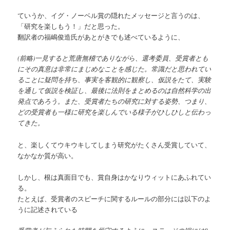
ていうか、イグ・ノーベル賞の隠れたメッセージと言うのは、
「研究を楽しもう！」だと思った。
翻訳者の福嶋俊造氏があとがきでも述べているように、
(前略)一見すると荒唐無稽でありながら、選考委員、受賞者とも
にその真意は非常にまじめなことを感じた。常識だと思われてい
ることに疑問を持ち、事実を客観的に観察し、仮説をたて、実験
を通して仮説を検証し、最後に法則をまとめるのは自然科学の出
発点であろう。また、受賞者たちの研究に対する姿勢、つまり、
どの受賞者も一様に研究を楽しんでいる様子がひしひしと伝わっ
てきた。
と、楽しくてウキウキしてしまう研究がたくさん受賞していて、
なかなか質が高い。
しかし、根は真面目でも、賞自身はかなりウィットにあふれてい
る。
たとえば、受賞者のスピーチに関するルールの部分には以下のよ
うに記述されている