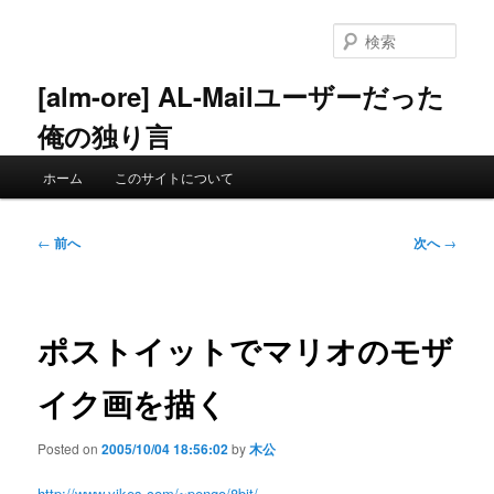
メ
イ
検
ン
索
コ
[alm-ore] AL-Mailユーザーだった
ン
俺の独り言
テ
ン
メ
ツ
ホーム
このサイトについて
イ
へ
ン
移
メ
投
動
←
前へ
次へ
→
ニ
稿
ュ
ナ
ー
ビ
ゲ
ポストイットでマリオのモザ
ー
シ
イク画を描く
ョ
ン
Posted on
2005/10/04 18:56:02
by
木公
http://www.yikes.com/~pengo/8bit/