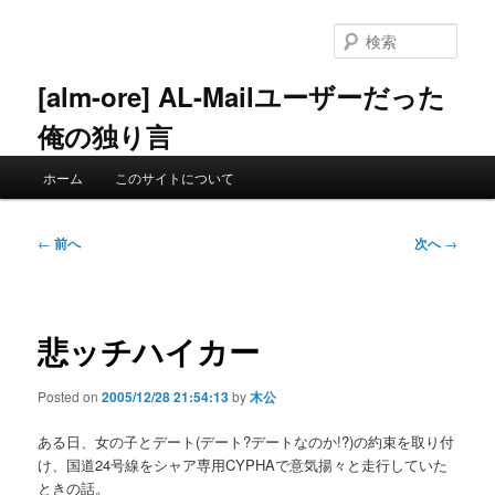
メ
イ
検
ン
索
コ
[alm-ore] AL-Mailユーザーだった
ン
俺の独り言
テ
ン
メ
ツ
ホーム
このサイトについて
イ
へ
ン
移
メ
投
動
←
前へ
次へ
→
ニ
稿
ュ
ナ
ー
ビ
ゲ
悲ッチハイカー
ー
シ
Posted on
2005/12/28 21:54:13
by
木公
ョ
ン
ある日、女の子とデート(デート?デートなのか!?)の約束を取り付
け、国道24号線をシャア専用CYPHAで意気揚々と走行していた
ときの話。