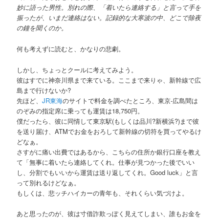
妙に語った男性。別れの際、「着いたら連絡する」と言って手を
振ったが、いまだ連絡はない。記録的な大寒波の中、どこで除夜
の鐘を聞くのか。
何も考えずに読むと、かなりの悲劇。
しかし、ちょっとクールに考えてみよう。
彼はすでに神奈川県まで来ている。ここまで来りゃ、新幹線で広
島まで行けないか?
先ほど、
JR東海
のサイトで料金を調べたところ、東京-広島間は
のぞみの指定席に乗っても運賃は18,750円。
僕だったら、彼に同情して東京駅(もしくは品川?新横浜?)まで彼
を送り届け、ATMでお金をおろして新幹線の切符を買ってやるけ
どなぁ。
さすがに痛い出費ではあるから、こちらの住所か銀行口座を教え
て「無事に着いたら連絡してくれ。仕事が見つかった後でいい
し、分割でもいいから運賃は送り返してくれ。Good luck」と言
って別れるけどなぁ。
もしくは、悲ッチハイカーの青年も、それくらい気づけよ。
あと思ったのが、彼は寸借詐欺っぽく見えてしまい、誰もお金を