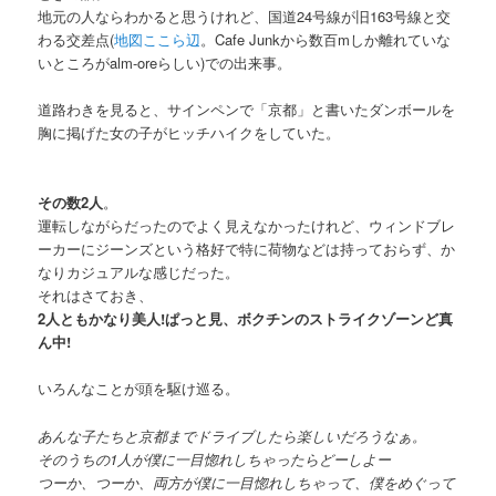
地元の人ならわかると思うけれど、国道24号線が旧163号線と交
わる交差点(
地図ここら辺
。Cafe Junkから数百mしか離れていな
いところがalm-oreらしい)での出来事。
道路わきを見ると、サインペンで「京都」と書いたダンボールを
胸に掲げた女の子がヒッチハイクをしていた。
その数2人
。
運転しながらだったのでよく見えなかったけれど、ウィンドブレ
ーカーにジーンズという格好で特に荷物などは持っておらず、か
なりカジュアルな感じだった。
それはさておき、
2人ともかなり美人!ぱっと見、ボクチンのストライクゾーンど真
ん中!
いろんなことが頭を駆け巡る。
あんな子たちと京都までドライブしたら楽しいだろうなぁ。
そのうちの1人が僕に一目惚れしちゃったらどーしよー
つーか、つーか、両方が僕に一目惚れしちゃって、僕をめぐって