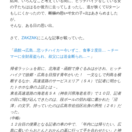
結局、いろんなこと考えている間に、ヒッチハイクをしている女
の子たちははるか後方に去ってしまったし、道が狭くてUターン
もしにくかったので、
断腸の思いで
女の子×2はあきらめました
が。
そんな、ある日の思い出。
さて、
ZAKZAK
にこんな記事が載っていた。
「
函館→広島…悲ッチハイカー今いずこ、食事２度目… ～チー
マーに全財産盗られ、叔父には送金断られ…～
」
帰省ラッシュを前に、北海道・函館で身ぐるみはがされ、ヒッチ
ハイクで故郷・広島を目指す青年がいた！ 一文なしで列島を横
断するなか、高速道路のサービスエリア（ＳＡ）で記者に明かし
たトホホな身の上話とは－。
東名高速道路の海老名ＳＡ（神奈川県海老名市）で１０日、記者
の目に飛び込んできたのは、段ボールの切れ端に書かれた「沼
津」の文字。持っていたのは広島市佐伯区出身の男性（２６）だ
った。
(中略)
１２台目の便乗となる記者の車の中で、「年内には帰りたい。広
島に着いたらおとんとおかんの墓に行って手を合わせたい」と神