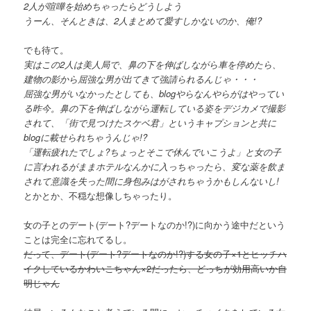
2人が喧嘩を始めちゃったらどうしよう
うーん、そんときは、2人まとめて愛すしかないのか、俺!?
でも待て。
実はこの2人は美人局で、鼻の下を伸ばしながら車を停めたら、
建物の影から屈強な男が出てきて強請られるんじゃ・・・
屈強な男がいなかったとしても、blogやらなんやらがはやってい
る昨今。鼻の下を伸ばしながら運転している姿をデジカメで撮影
されて、「街で見つけたスケベ君」というキャプションと共に
blogに載せられちゃうんじゃ!?
「運転疲れたでしょ?ちょっとそこで休んでいこうよ」と女の子
に言われるがままホテルなんかに入っちゃったら、変な薬を飲ま
されて意識を失った間に身包みはがされちゃうかもしんないし!
とかとか、不穏な想像しちゃったり。
女の子とのデート(デート?デートなのか!?)に向かう途中だという
ことは完全に忘れてるし。
だって、デート(デート?デートなのか!?)する女の子×1とヒッチハ
イクしているかわいこちゃん×2だったら、どっちが効用高いか自
明じゃん