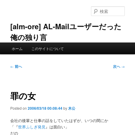
メ
イ
検
ン
索
コ
[alm-ore] AL-Mailユーザーだった
ン
俺の独り言
テ
ン
メ
ツ
ホーム
このサイトについて
イ
へ
ン
移
メ
投
動
←
前へ
次へ
→
ニ
稿
ュ
ナ
ー
ビ
ゲ
罪の女
ー
シ
Posted on
2006/03/18 00:08:44
by
木公
ョ
ン
会社の後輩と仕事の話をしていたはずが、いつの間にか
「『
世界ふしぎ発見
』は面白い」
だの