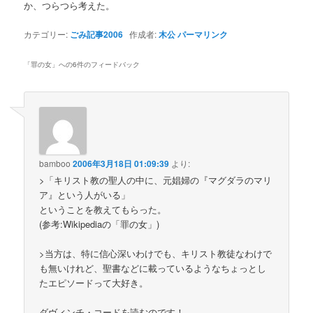
か、つらつら考えた。
カテゴリー:
ごみ記事2006
作成者:
木公
パーマリンク
「
罪の女
」への6件のフィードバック
bamboo
2006年3月18日 01:09:39
より:
>「キリスト教の聖人の中に、元娼婦の『マグダラのマリ
ア』という人がいる」
ということを教えてもらった。
(参考:Wikipediaの「罪の女」)
>当方は、特に信心深いわけでも、キリスト教徒なわけで
も無いけれど、聖書などに載っているようなちょっとし
たエピソードって大好き。
ダヴィンチ・コードを読むのです！