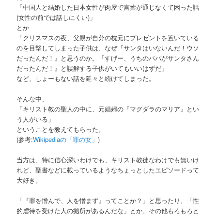
「中国人と結婚した日本女性が肉屋で言葉が通じなくて困った話
(女性の前では話しにくい)」
とか
「クリスマスの夜、父親が自分の枕元にプレゼントを置いている
のを目撃してしまった子供は、なぜ『サンタはいないんだ！ウソ
だったんだ！』と思うのか。『すげー、うちのパパがサンタさん
だったんだ！』と誤解する子供がいてもいいはずだ」
など、しょーもない話を延々と続けてしまった。
そんな中、
「キリスト教の聖人の中に、元娼婦の『マグダラのマリア』とい
う人がいる」
ということを教えてもらった。
(参考:
Wikipediaの「罪の女」
)
当方は、特に信心深いわけでも、キリスト教徒なわけでも無いけ
れど、聖書などに載っているようなちょっとしたエピソードって
大好き。
「『罪を憎んで、人を憎まず』ってことか？」と思ったり、「性
的虐待を受けた人の拠所があるんだな」とか、その他もろもろと