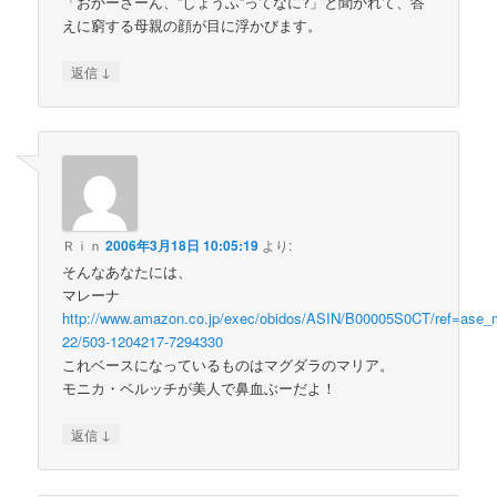
「おかーさーん、”しょうふ”ってなに?」と聞かれて、答
えに窮する母親の顔が目に浮かびます。
↓
返信
Ｒｉｎ
2006年3月18日 10:05:19
より:
そんなあなたには、
マレーナ
http://www.amazon.co.jp/exec/obidos/ASIN/B00005S0CT/ref=ase_
22/503-1204217-7294330
これベースになっているものはマグダラのマリア。
モニカ・ベルッチが美人で鼻血ぶーだよ！
↓
返信