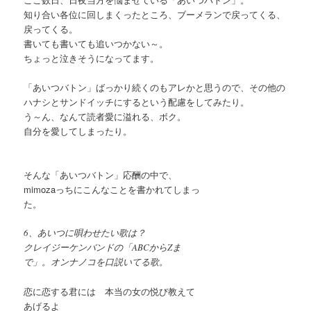
知り合い各位に回しまくったところ、ブーメランで戻ってくる、
戻ってくる。
書いても書いても追いつかない～。
ちょっと泣きそうになってます。
「あいつバトン」ばっかり続くのもアレかと思うので、その他の
ハナシとサンドイッチにするという配慮をしてみたり。
う～ん、なんて読者愛に溢れる、ボク。
自分を愛してしまったり。
そんな「あいつバトン」応酬の中で、
mimozaっちにこんなことを書かれてしまっ
た。
6、あいつに唄わせたい歌は？
クレイジーケンバンドの「ABCからZま
で」。オンナノコを口説いてる歌。
恋に恋する君には 本当の女の悦び教えて
あげるよ