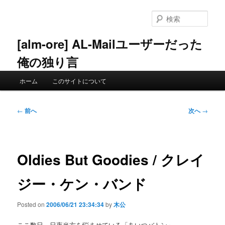
メ
イ
検
ン
索
コ
[alm-ore] AL-Mailユーザーだった
ン
俺の独り言
テ
ン
メ
ツ
ホーム
このサイトについて
イ
へ
ン
移
メ
投
動
←
前へ
次へ
→
ニ
稿
ュ
ナ
ー
ビ
ゲ
Oldies But Goodies / クレイ
ー
シ
ジー・ケン・バンド
ョ
ン
Posted on
2006/06/21 23:34:34
by
木公
ここ数日、日夜当方を悩ませている「あいつバトン」。