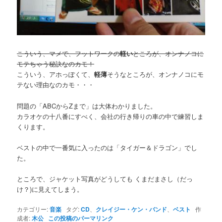
こういう、マメで、フットワークの
軽い
ところが、オンナノコに
モテちゃう秘訣なのカモ！
こういう、アホっぽくて、
軽薄
そうなところが、オンナノコにモ
テない理由なのカモ・・・
問題の「ABCからZまで」は大体わかりました。
カラオケの十八番にすべく、会社の行き帰りの車の中で練習しま
くります。
ベストの中で一番気に入ったのは「タイガー＆ドラゴン」でし
た。
ところで、ジャケット写真がどうしても くまだまさし（だっ
け？)に見えてしまう。
カテゴリー:
音楽
タグ:
CD
、
クレイジー・ケン・バンド
、
ベスト
作
成者:
木公
この投稿のパーマリンク