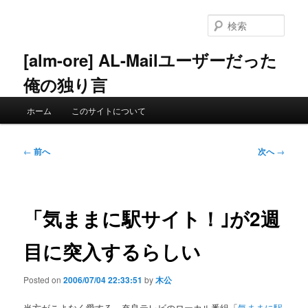
メ
イ
検
ン
索
コ
[alm-ore] AL-Mailユーザーだった
ン
俺の独り言
テ
ン
メ
ツ
ホーム
このサイトについて
イ
へ
ン
移
メ
投
動
←
前へ
次へ
→
ニ
稿
ュ
ナ
ー
ビ
ゲ
「気ままに駅サイト！｣が2週
ー
シ
目に突入するらしい
ョ
ン
Posted on
2006/07/04 22:33:51
by
木公
当方がこよなく愛する、奈良テレビのローカル番組「
気ままに駅