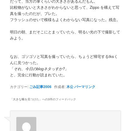
だって、当方の掌くらいの大きさがあるんだもん。
比較物がないと大きさがわからないと思って、Zippo を構えて写
真を撮ったのだが、ブレた。
フラッシュのせいで模様もよくわからない写真になった。残念。
明日の朝、まだそこにとまっていたら、明るい光の下で撮影して
みよう。
なお、ゴソゴソと写真を撮っていたら、ちょうど帰宅するtksく
んに見つかった。
「
それ、今日のblogネタっすか?
」
と、完全に行動が読まれていた。
カテゴリー:
ごみ記事2006
作成者:
木公
パーマリンク
「
大きな蛾を見つけた
」への3件のフィードバック