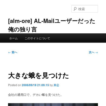
メ
イ
検
ン
索
コ
[alm-ore] AL-Mailユーザーだった
ン
俺の独り言
テ
ン
メ
ツ
ホーム
このサイトについて
イ
へ
ン
移
メ
投
動
←
前へ
次へ
→
ニ
稿
ュ
ナ
ー
ビ
ゲ
大きな蛾を見つけた
ー
シ
Posted on
2006/09/19 21:09:15
by
木公
ョ
ン
会社の通用口で、デカい蛾を見つけた。