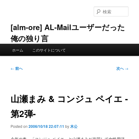
メ
イ
検
ン
索
コ
[alm-ore] AL-Mailユーザーだった
ン
俺の独り言
テ
ン
メ
ツ
ホーム
このサイトについて
イ
へ
ン
移
メ
投
動
←
前へ
次へ
→
ニ
稿
ュ
ナ
ー
ビ
ゲ
山瀬まみ & コンジュ ペイエ -
ー
シ
第2弾-
ョ
ン
Posted on
2006/10/18 22:07:11
by
木公
今年の春、「コンジュ ペイエ」と山瀬まみが共同して女性用洋