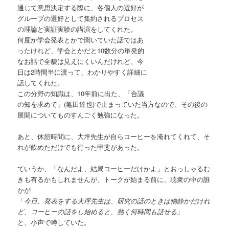
通じて意思決定する際に、各個人の選好が
グループの選好として集約されるプロセス
の理論と実証実験の講演をしてくれた。
何度か学会発表とかで聞いていた話ではあ
ったけれど、学会とかだと10数分の単発的
なお話で全貌は見えにくいんだけれど、今
日は2時間半に渡って、わかりやすく詳細に
話してくれた。
この分野の知識は、10年前に出た、「合議
の知を求めて」(亀田達也)で止まっていた当方なので、その後の
展開についてものすんごく勉強になった。
あと、休憩時間に、大坪先生が自らコーヒーを淹れてくれて、そ
れが飲めただけでも行った甲斐があった。
ていうか、「なんだよ、結局コーヒーだけかよ」とおっしゃるむ
きも有るかもしれませんが、トークが始まる前に、聴衆の中の誰
かが
「
今日、発表をする大坪先生は、研究の話のときは物静かだけれ
ど、コーヒーの話をし始めると、熱く何時間も話せる
」
と、小声で噂していた。