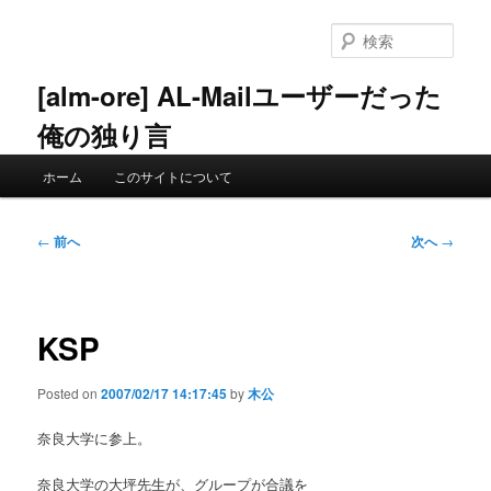
メ
イ
検
ン
索
コ
[alm-ore] AL-Mailユーザーだった
ン
俺の独り言
テ
ン
メ
ツ
ホーム
このサイトについて
イ
へ
ン
移
メ
投
動
←
前へ
次へ
→
ニ
稿
ュ
ナ
ー
ビ
ゲ
KSP
ー
シ
Posted on
2007/02/17 14:17:45
by
木公
ョ
ン
奈良大学に参上。
奈良大学の大坪先生が、グループが合議を