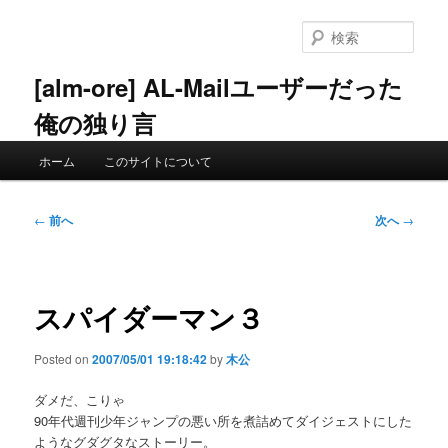
メ
イ
検
ン
索
コ
[alm-ore] AL-Mailユーザーだった
ン
俺の独り言
テ
ン
メ
ツ
ホーム
このサイトについて
イ
へ
ン
移
メ
投
動
←
前へ
次へ
→
ニ
稿
ュ
ナ
ー
ビ
ゲ
スパイダーマン３
ー
シ
Posted on
2007/05/01 19:18:42
by
木公
ョ
ン
ダメだ、こりゃ
90年代週刊少年ジャンプの悪い所を煮詰めてダイジェストにした
ようなグダグタなストーリー。