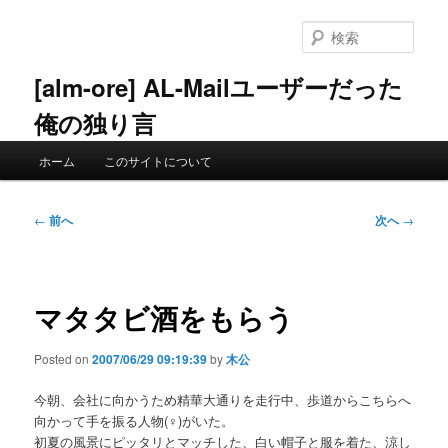
メ
イ
検
ン
索
コ
[alm-ore] AL-Mailユーザーだった
ン
俺の独り言
テ
ン
メ
ツ
ホーム
このサイトについて
イ
へ
ン
移
メ
投
動
←
前へ
次へ
→
ニ
稿
ュ
ナ
ー
ビ
ゲ
マタタビ酒をもらう
ー
シ
Posted on
2007/06/29 09:19:39
by
木公
ョ
ン
今朝、会社に向かうため精華大通りを走行中、歩道からこちらへ
向かって手を振る人物(♀)がいた。
初夏の風景にピッタリとマッチした、白い帽子と服を着た、涼し