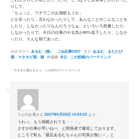
りして、
「ちょっと、ウチでこのお酒飲もうか」
とか言ったり，言わなかったりして、あんなことやこんなことを
したり、しなかったりなんだろうなぁ、といろいろ想像したり、
しなかったりで、今日の仕事のやる気が80%低下したり、しなか
ったり、そんな朝であった。
カテゴリー:
あるむ（猫）
、
ごみ記事2007
タグ:
あるむ
、
またたび
酒
、
マタタビ酒
、
猫
作成者:
木公
この投稿のパーマリンク
「
マタタビ酒をもらう
」への2件のフィードバック
りんのお母さん
2007年6月29日 10:04:52
より:
うわっ、もう掲載されてる・・・。
さすが仕事が早いねー、と関係者で爆笑しております。
ところで私も「最近あるむちゃんの写真が無い！」と