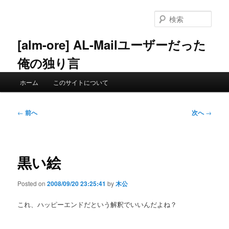
メ
イ
検
ン
索
コ
[alm-ore] AL-Mailユーザーだった
ン
俺の独り言
テ
ン
メ
ツ
ホーム
このサイトについて
イ
へ
ン
移
メ
投
動
←
前へ
次へ
→
ニ
稿
ュ
ナ
ー
ビ
ゲ
黒い絵
ー
シ
Posted on
2008/09/20 23:25:41
by
木公
ョ
ン
これ、ハッピーエンドだという解釈でいいんだよね？