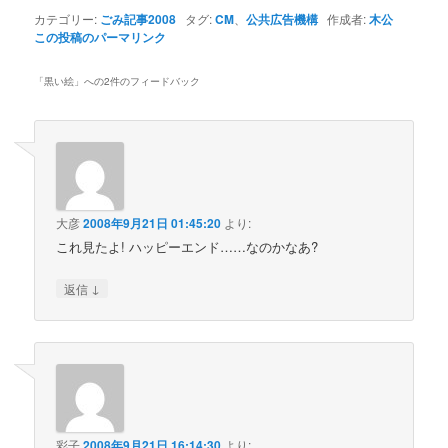
カテゴリー:
ごみ記事2008
タグ:
CM
、
公共広告機構
作成者:
木公
この投稿のパーマリンク
「
黒い絵
」への2件のフィードバック
大彦
2008年9月21日 01:45:20
より:
これ見たよ! ハッピーエンド……なのかなあ?
↓
返信
彩子
2008年9月21日 16:14:30
より: