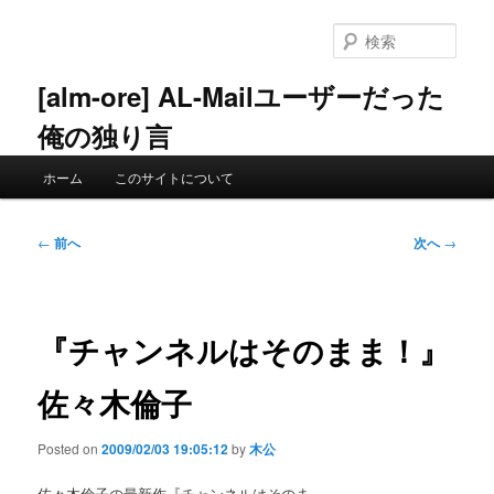
メ
イ
検
ン
索
コ
[alm-ore] AL-Mailユーザーだった
ン
俺の独り言
テ
ン
メ
ツ
ホーム
このサイトについて
イ
へ
ン
移
メ
投
動
←
前へ
次へ
→
ニ
稿
ュ
ナ
ー
ビ
ゲ
『チャンネルはそのまま！』
ー
シ
佐々木倫子
ョ
ン
Posted on
2009/02/03 19:05:12
by
木公
佐々木倫子の最新作『チャンネルはそのま