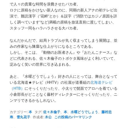
で人々の貴重な時間を浪費させたバカ者。
ロクに原稿をかけない新人なのに、同期の新人アナの初テレビ出
演で、難読漢字（”花畔”とか）＆誤字（”消防ではカジノ原因を詳
しく調べています”など)満載の原稿を放送直前に渡してしまい、
スタッフ一同をハラハラさせる大バカ者。
なんだかんだで、結局トラブルが丸く収まってしまう展開は、並
みの作家なら陳腐な仕上がりになるところである。
しかし、そこは、『動物のお医者さん』や『おたんこナース』な
どに代表される、佐々木倫子のトボケタ風味がよく利いていて、
淀みなく笑いの世界に引き込まれる。
あと、『水曜どうでしょう』好きの人にとっては、舞台となって
いる北海道★テレビ（HHTV）の社屋が道番組の
北海道テレビ
（HTB）
にそっくりだったり、小太りで髭面でアロハを着ている
小倉部長がどことなく藤村ディレクターにそっくりだったり、ニ
ンマリできるかもしれない。
カテゴリー:
本
タグ:
佐々木倫子
、
本
、
水曜どうでしょう
、
藤村忠
寿
、
雪丸花子
作成者:
木公
この投稿のパーマリンク