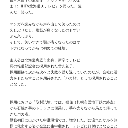
ま！: HHTV北海道★テレビ』を買った、読
んだ、笑った。
マンガを読みながら声を出して笑ったのは
久しぶりだし、腹筋が痛くなったのもずい
ぶん久しぶり。
そして、笑いすぎて顎が痛くなったのはオ
トナになってからは初めての経験。
主人公は北海道恵庭市出身、新卒でテレビ
局の報道部記者に採用された雪丸花子。
採用面接で次から次へと失敗を繰り返していたのだが、会社に活
力をもたらすことを期待された「バカ枠」として採用されること
となった。
採用における「取材試験」では、福住（札幌市営地下鉄の終点）
から石焼き芋のトラックに便乗し、芋を売りながら局まで帰って
きたバカ者。
勤務初日に出かけた中継現場では、増水した川に流れたサルを無
様に救出する姿が全道に生中継され、テレビに釘付けとなること