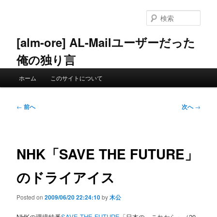
メ
イ
検
ン
索
コ
[alm-ore] AL-Mailユーザーだった
ン
俺の独り言
テ
ン
メ
ツ
ホーム
このサイトについて
イ
へ
ン
移
メ
投
動
←
前へ
次へ
→
ニ
稿
ュ
ナ
ー
ビ
ゲ
NHK「SAVE THE FUTURE」
ー
シ
のドライアイス
ョ
ン
Posted on
2009/06/20 22:24:10
by
木公
NHKの環境特番
SAVE THE FUTURE
「日本の、これから」（20