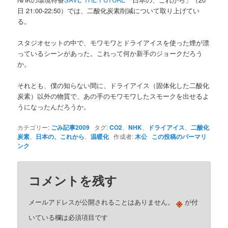
日 21:00-22:50）では、二酸化炭素削減について取り上げてい
る。
スタジオセットの中で、モワモワとドライアイスを使った煙が漂
っているシーンがあった。これって何か新手のジョークだろう
か。
それとも、僕の知らない間に、ドライアイス（固体化した二酸化
炭素）以外の物質で、あの手のモワモワしたスモークを出せるよ
うになったんだろうか。
カテゴリー:
ごみ記事2009
タグ:
CO2
、
NHK
、
ドライアイス
、
二酸化
炭素
、
日本の、これから
、
温暖化
作成者:
木公
この投稿のパーマリ
ンク
コメントを残す
※
メールアドレスが公開されることはありません。
が付
いている欄は必須項目です