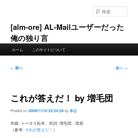
メ
イ
検
ン
索
コ
[alm-ore] AL-Mailユーザーだった
ン
俺の独り言
テ
ン
メ
ツ
ホーム
このサイトについて
イ
へ
ン
移
メ
投
動
←
前へ
次へ
→
ニ
稿
ュ
ナ
ー
ビ
ゲ
これが答えだ！ by 増毛団
ー
シ
Posted on
2009/11/10 22:24:20
by
木公
ョ
ン
作曲: トータス松本、作詞: 増毛団・団長
（参考:
それが答えだ！
）