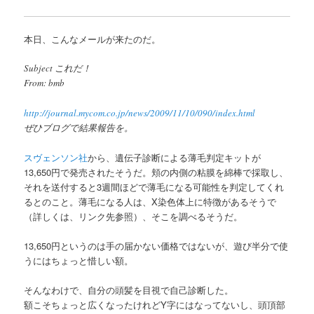
本日、こんなメールが来たのだ。
Subject これだ！
From: bmb
http://journal.mycom.co.jp/news/2009/11/10/090/index.html
ぜひブログで結果報告を。
スヴェンソン社
から、遺伝子診断による薄毛判定キットが
13,650円で発売されたそうだ。頬の内側の粘膜を綿棒で採取し、
それを送付すると3週間ほどで薄毛になる可能性を判定してくれ
るとのこと。薄毛になる人は、X染色体上に特徴があるそうで
（詳しくは、リンク先参照）、そこを調べるそうだ。
13,650円というのは手の届かない価格ではないが、遊び半分で使
うにはちょっと惜しい額。
そんなわけで、自分の頭髪を目視で自己診断した。
額こそちょっと広くなったけれどY字にはなってないし、頭頂部