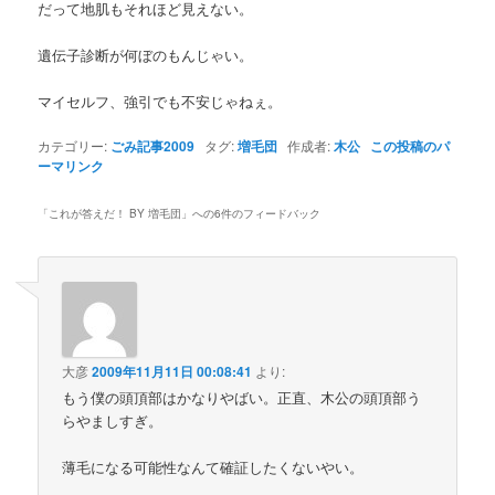
だって地肌もそれほど見えない。
遺伝子診断が何ぼのもんじゃい。
マイセルフ、強引でも不安じゃねぇ。
カテゴリー:
ごみ記事2009
タグ:
増毛団
作成者:
木公
この投稿のパ
ーマリンク
「
これが答えだ！ BY 増毛団
」への6件のフィードバック
大彦
2009年11月11日 00:08:41
より:
もう僕の頭頂部はかなりやばい。正直、木公の頭頂部う
らやましすぎ。
薄毛になる可能性なんて確証したくないやい。